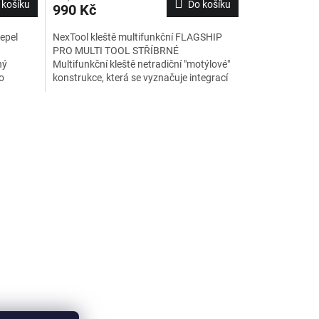
 košíku
Do košíku
990 Kč
čepel
NexTool kleště multifunkční FLAGSHIP
PRO MULTI TOOL STŘÍBRNÉ
hý
Multifunkční kleště netradiční "motýlové"
ro
konstrukce, která se vyznačuje integrací
masivních pružinových nůžek a celé řady
praktických nástrojů. Na výrobu
FLAGSHIP PRO bylo použito hned několik
druhů legované nerezové oceli o vysoké
houževnatosti a odolnosti vůči
opotřebení.