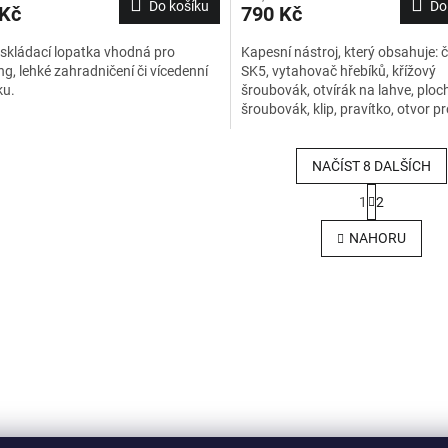
Do košíku
Do
 Kč
790 Kč
skládací lopatka vhodná pro
Kapesní nástroj, který obsahuje: 
g, lehké zahradničení či vícedenní
SK5, vytahovač hřebíků, křížový
ku.
šroubovák, otvírák na lahve, ploc
šroubovák, klip, pravítko, otvor p
zavěšení, páčidlo
NAČÍST 8 DALŠÍCH
S
1
2
t
O
r
v
NAHORU
á
l
n
á
k
d
o
a
v
c
á
í
n
p
í
r
v
k
y