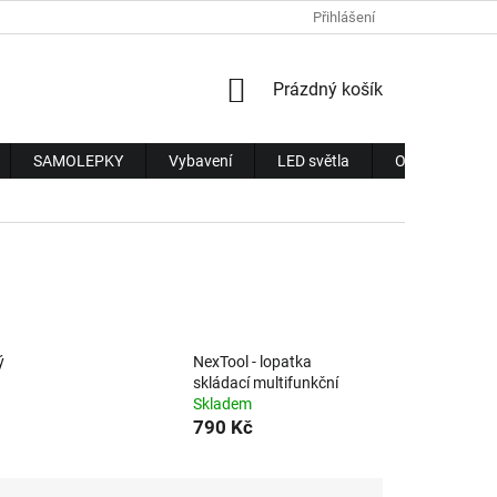
Přihlášení
NÁKUPNÍ
Prázdný košík
KOŠÍK
SAMOLEPKY
Vybavení
LED světla
Obchodní pod
ý
NexTool - lopatka
skládací multifunkční
Skladem
790 Kč