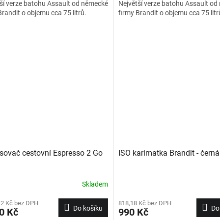
ší verze batohu Assault od německé
Největší verze batohu Assault o
Brandit o objemu cca 75 litrů.
firmy Brandit o objemu cca 75 litr
sovač cestovní Espresso 2 Go
ISO karimatka Brandit - černá
Skladem
12 Kč bez DPH
818,18 Kč bez DPH
Do košíku
Do
0 Kč
990 Kč