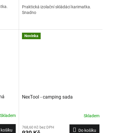
atka.
Praktická izolační skládácí karimatka.
Snadno
Novinka
ená
NexTool - camping sada
Skladem
Skladem
768,60 Kč bez DPH
 košíku
Do košíku
930 Kč