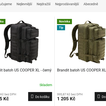
učujeme
Nejlevnější
Nejdražší
Nejprodávanější
Abecedně
nka
Novinka
Tip
it batoh US COOPER XL - černý
Brandit batoh US COOPER XL 
Skladem
 Kč bez DPH
995,87 Kč bez DPH
Do košíku
Do
5 Kč
1 205 Kč