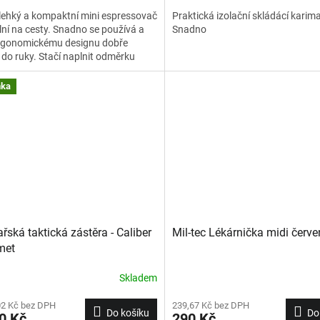
lehký a kompaktní mini espressovač
Praktická izolační skládácí karim
ální na cesty. Snadno se používá a
Snadno
ergonomickému designu dobře
do ruky. Stačí naplnit odměrku
kávou, vložit ji do filtru
sovače, přidat horkou vodu do
nka
y a několika stisky pumpy si
víte výborné espresso do šálku,
je součástí.
řská taktická zástěra - Caliber
Mil-tec Lékárnička midi červ
met
Skladem
02 Kč bez DPH
239,67 Kč bez DPH
Do košíku
Do
0 Kč
290 Kč