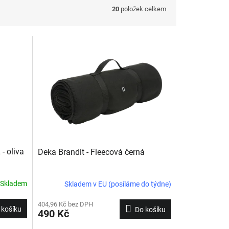
20
položek celkem
- oliva
Deka Brandit - Fleecová černá
Skladem
Skladem v EU (posíláme do týdne)
404,96 Kč bez DPH
 košíku
Do košíku
490 Kč