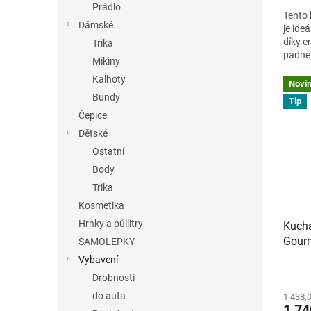
Prádlo
Tento 
Dámské
je ide
díky 
Trika
padne 
Mikiny
mletou 
Kalhoty
espres
Novi
nádržk
Bundy
Tip
připra
Čepice
který 
Dětské
Ostatní
Body
Trika
Kosmetika
Hrnky a půllitry
Kucha
Gour
SAMOLEPKY
Vybavení
Drobnosti
do auta
1 438,
1 74