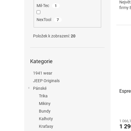
Největ
Mil-Tec
1
firmy 
NexTool
7
Položek k zobrazení:
20
Přeskočit
Kategorie
kategorie
1941 wear
JEEP Originals
Pánské
Espre
Trika
Mikiny
Bundy
Kalhoty
1 066,
1 29
Kraťasy