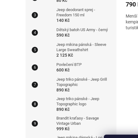
80 Kč
790
Jeep deodorant sprej -
Freedom 150 ml
Menší 
140 Kč
kempin
turisti
Dětský batoh US Army - černý
590 Kč
Jeep mikina pánská - Sleeve
Large Sweathshirt
2 125 Kč
Povlečení BTP
600 Kč
Jeep triko pánské - Jeep Grill
Topographic
890 Kč
Jeep triko pánské - Jeep
Topographic logo
890 Kč
Brandit kraťasy - Savage
Vintage Urban
999 Kč
Jeep mikina dámská - Log