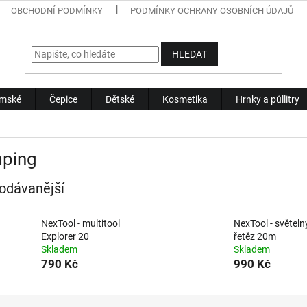
OBCHODNÍ PODMÍNKY
PODMÍNKY OCHRANY OSOBNÍCH ÚDAJŮ
HLEDAT
mské
Čepice
Dětské
Kosmetika
Hrnky a půllitry
ping
odávanější
NexTool - multitool
NexTool - světeln
Explorer 20
řetěz 20m
Skladem
Skladem
790 Kč
990 Kč