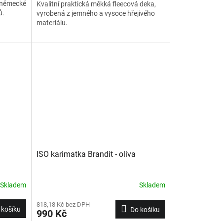
d německé
Kvalitní praktická měkká fleecová deka,
ů.
vyrobená z jemného a vysoce hřejivého
materiálu.
ISO karimatka Brandit - oliva
Skladem
Skladem
818,18 Kč bez DPH
 košíku
Do košíku
990 Kč