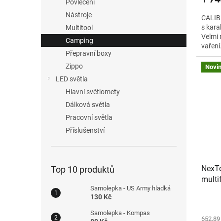
Povlečení
Nástroje
CALIB
s kar
Multitool
Velmi 
Camping
vaření
Přepravní boxy
a na j
modul
Zippo
Novi
MOLLE
LED světla
připev
Hlavní světlomety
vařečk
apod.
Dálková světla
Pracovní světla
Příslušenství
NexTo
Top 10 produktů
multi
Samolepka - US Army hladká
130 Kč
Samolepka - Kompas
652,89