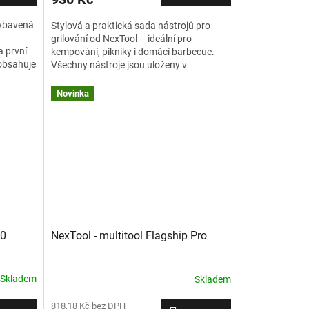
vybavená
Stylová a praktická sada nástrojů pro
grilování od NexTool – ideální pro
a první
kempování, pikniky i domácí barbecue.
obsahuje
Všechny nástroje jsou uloženy v
ě široký
kompaktním a odolném pouzdře, které se
.
snadno přenáší a chrání vybavení před
Novinka
poškozením.
20
NexTool - multitool Flagship Pro
Skladem
Skladem
818,18 Kč bez DPH