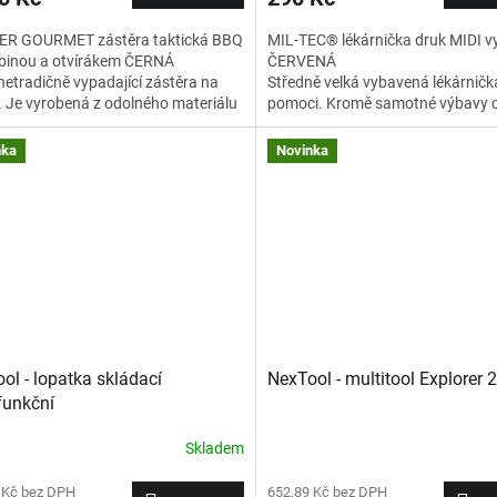
ER GOURMET zástěra taktická BBQ
MIL-TEC® lékárnička druk MIDI 
abinou a otvírákem ČERNÁ
ČERVENÁ
netradičně vypadající zástěra na
Středně velká vybavená lékárničk
. Je vyrobená z odolného materiálu
pomoci. Kromě samotné výbavy 
ejí přední části naleznete našitou
několik přihrádek. Na zadní stran
ární vazbu standardu
popruh s drukem (ne pro MOLLE)
nka
Novinka
/PALS, kterou můžete využít k
Rozměry - cca 13 x 10,5 x 6 cm.
nění "taktického vybavení" jako jsou
y, špachtle, pouzdra na kořenky
ol - lopatka skládací
NexTool - multitool Explorer 
funkční
Skladem
 Kč bez DPH
652,89 Kč bez DPH