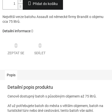
Přidat do košíku
Největší verze batohu Assault od německé firmy Brandit o objemu
cca 75 litrů.
Detailní informace
ZEPTAT SE
SDÍLET
Popis
Detailní popis produktu
Cenově dostupný batoh s působivým objemem až 75 litrů.
Ať už potřebujete batoh do města s větším objemem, batoh na
turistické túry nebo jiné cestování, tento batoh vše splní.