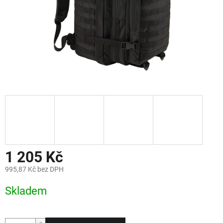
1 205 Kč
995,87 Kč bez DPH
Měrná
Skladem
cena: