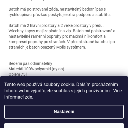
Batoh má polstrovaná záda, nastavitelný bederní pás s
rychloupínací přezkou poskytuje extra podporu a stabilitu.
Batoh má 2 hlavní prostory a 2 velké prostory v předu.
Všechny kapsy mají zapínání na zip. Batoh má polstrované a
nastavitelné ramenní popruhy pro maximální komfort a
kompresní popruhy po stranách. V přední straně batohu i po
stranách je batoh osazený Molle systémem.
Bederní pás odnímatelný
Materiál 100% polyamid (nylon)
Objem 75 l
Rozměry 64 x 35 x 33 cm
Tento web používá soubory cookie. Dalším procházením
tohoto webu vyjadřujete souhlas s jejich používáním.. Více
informací
zde
.
Z
á
Nastavení
Vytvořil Shoptet
p
a
t