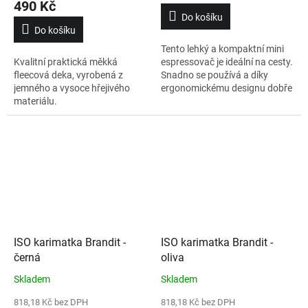
490 Kč
Do košíku
Do košíku
Tento lehký a kompaktní mini
Kvalitní praktická měkká
espressovač je ideální na cesty.
fleecová deka, vyrobená z
Snadno se používá a díky
jemného a vysoce hřejivého
ergonomickému designu dobře
materiálu.
padne do ruky. Stačí naplnit
odměrku mletou kávou, vložit ji
do filtru espressovače, přidat
horkou vodu do nádržky a
několika stisky pumpy si
připravíte výborné espresso do
šálku, který je součástí.
ISO karimatka Brandit -
ISO karimatka Brandit -
černá
oliva
Skladem
Skladem
818,18 Kč bez DPH
818,18 Kč bez DPH