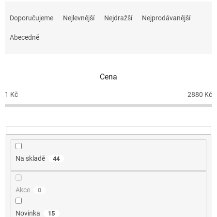
Ř
a
Doporučujeme
Nejlevnější
Nejdražší
Nejprodávanější
z
e
Abecedně
n
í
p
Cena
r
o
1
Kč
2880
Kč
d
u
k
t
ů
Na skladě
44
Akce
0
Novinka
15