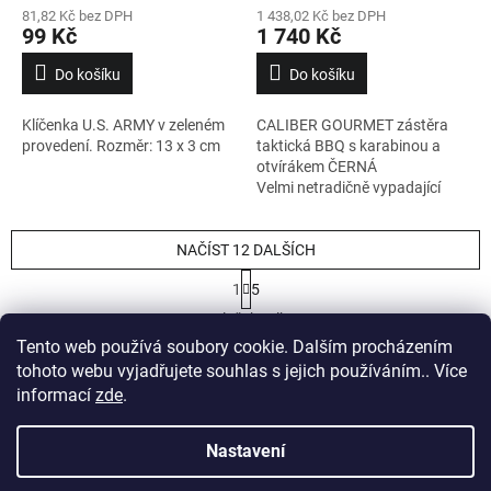
81,82 Kč bez DPH
1 438,02 Kč bez DPH
99 Kč
1 740 Kč
Do košíku
Do košíku
Klíčenka U.S. ARMY v zeleném
CALIBER GOURMET zástěra
provedení. Rozměr: 13 x 3 cm
taktická BBQ s karabinou a
otvírákem ČERNÁ
Velmi netradičně vypadající
zástěra na vaření. Je vyrobená
z odolného materiálu a na její
NAČÍST 12 DALŠÍCH
přední části naleznete našitou
modulární vazbu standardu
S
1
5
MOLLE/PALS, kterou můžete
t
O
využít k připevnění "taktického
r
58
položek celkem
v
á
vybavení" jako jsou vařečky,
Tento web používá soubory cookie. Dalším procházením
l
NAHORU
n
špachtle, pouzdra na kořenky
á
tohoto webu vyjadřujete souhlas s jejich používáním.. Více
k
apod.
o
d
informací
zde
.
v
Z
a
á
c
á
n
Nastavení
í
Vytvořil Shoptet
p
í
p
a