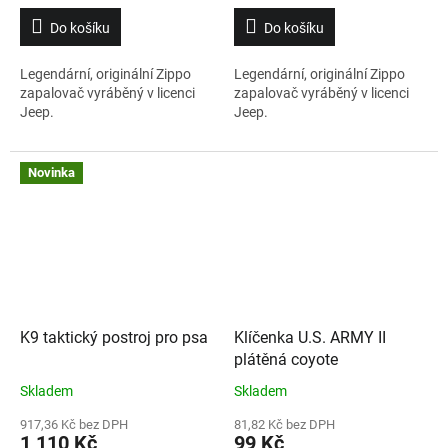
Do košíku
Do košíku
Legendární, originální Zippo
Legendární, originální Zippo
zapalovač vyráběný v licenci
zapalovač vyráběný v licenci
Jeep.
Jeep.
Novinka
K9 taktický postroj pro psa
Klíčenka U.S. ARMY II
plátěná coyote
Skladem
Skladem
917,36 Kč bez DPH
81,82 Kč bez DPH
1 110 Kč
99 Kč