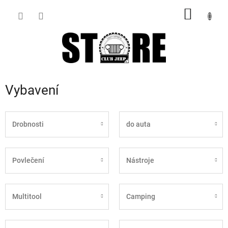
Přejít
NÁKUP
na
obsah
KOŠÍK
Vybavení
Drobnosti
do auta
Povlečení
Nástroje
Multitool
Camping