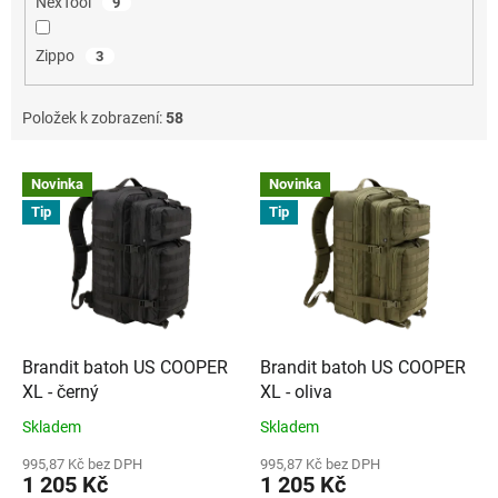
NexTool
9
Zippo
3
Položek k zobrazení:
58
V
Novinka
Novinka
ý
Tip
Tip
p
i
s
p
r
o
d
Brandit batoh US COOPER
Brandit batoh US COOPER
u
XL - černý
XL - oliva
k
Skladem
Skladem
t
ů
995,87 Kč bez DPH
995,87 Kč bez DPH
1 205 Kč
1 205 Kč