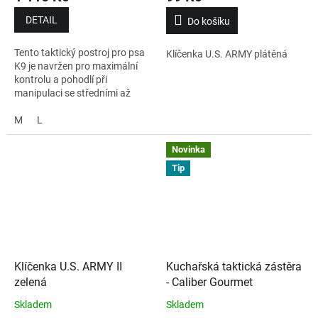
DETAIL
Do košíku
Tento taktický postroj pro psa
Klíčenka U.S. ARMY plátěná
K9 je navržen pro maximální
kontrolu a pohodlí při
manipulaci se středními až
velkými psy v náročných
situacích. Je vyroben z
M
L
prodyšné polyesterové síťoviny,
která zajišťuje komfort i při
Novinka
dlouhodobém používání.
Tip
Klíčenka U.S. ARMY II
Kuchařská taktická zástěra
zelená
- Caliber Gourmet
Skladem
Skladem