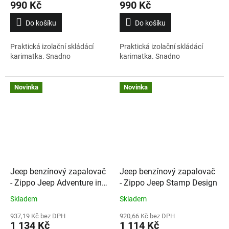
990 Kč
990 Kč
Do košíku
Do košíku
Praktická izolační skládácí
Praktická izolační skládácí
karimatka. Snadno
karimatka. Snadno
Novinka
Novinka
Jeep benzínový zapalovač
Jeep benzínový zapalovač
- Zippo Jeep Adventure into
- Zippo Jeep Stamp Design
Wild
Skladem
Skladem
937,19 Kč bez DPH
920,66 Kč bez DPH
1 134 Kč
1 114 Kč