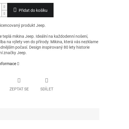
Přidat do košíku
 licencovaný produkt Jeep.
e teplá mikina Jeep. Ideální na každodenní nošení,
lba na výlety ven do přírody. Mikina, která vás nezklame
adnějším počasí. Design inspirovaný 80 lety historie
ní značky Jeep.
informace
ZEPTAT SE
SDÍLET