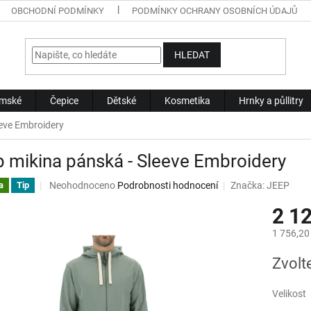
OBCHODNÍ PODMÍNKY
PODMÍNKY OCHRANY OSOBNÍCH ÚDAJŮ
HLEDAT
mské
Čepice
Dětské
Kosmetika
Hrnky a půllitry
eeve Embroidery
 mikina pánská - Sleeve Embroidery
Průměrné
Neohodnoceno
Podrobnosti hodnocení
Značka:
JEEP
a
Tip
hodnocení
2 1
produktu
je
1 756,20
0,0
z
Měrná
Zvolt
5
cena:
hvězdiček.
Velikost