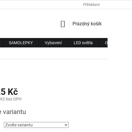
Přihlášení
NÁKUPNÍ
Prázdný košík
KOŠÍK
SAMOLEPKY
Vybavení
LED světla
Obchodní pod
25 Kč
 Kč bez DPH
e variantu