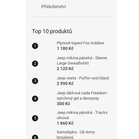
Příslušenství
Top 10 produktů
Plynové topení Fox Outdoor
1 180 Kč
Jeep mikina pánská - Sleeve
Large Sweathshirt
2 125 Kč
Jeep vesta - Puffer vest black
2 990 Kč
Jeep dárková sada Freedom -
sprchový gel a deospray
300 Kč
Jeep mikina pánská - Tracks
olivová
1 860 Kč
Samolepka - US Army
broušená