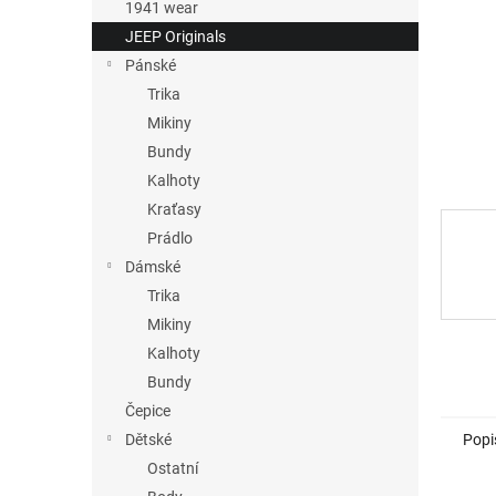
n
1941 wear
e
JEEP Originals
l
Pánské
Trika
Mikiny
Bundy
Kalhoty
Kraťasy
Prádlo
Dámské
Trika
Mikiny
Kalhoty
Bundy
Čepice
Popi
Dětské
Ostatní