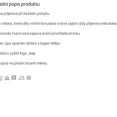
ailní popis produktu
na příjemná při každém pohybu.
á mikina, které díky vnitřní broušené vrstvě zajistí vždy příjemné mikrokli
omicky tvarovaná kapuce brání prochladnutí krku.
ec zipu opatřen táhlem s logem Willys
ukávu vyšité logo Jeep
kapsy na přední straně mikiny.