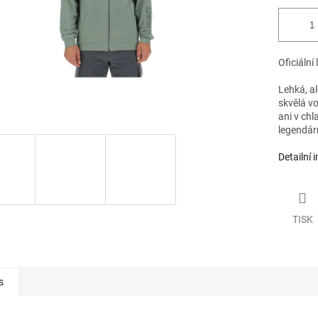
Oficiální
Lehká, al
skvělá vo
ani v chl
legendár
Detailní 
TISK
s