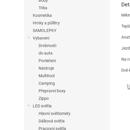
Body
Det
Trika
Miki
Kosmetika
Hrnky a půllitry
Tepl
SAMOLEPKY
Anat
Vybavení
Drobnosti
Jezd
do auta
Na r
Povlečení
Nástroje
Dvě 
Multitool
Camping
Přepravní boxy
Zippo
LED světla
Hlavní světlomety
Dálková světla
Pracovní světla