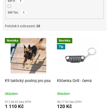
MFH
1
Mil-Tec
1
Položek k zobrazení:
28
V
Novinka
Novinka
ý
Tip
p
i
s
p
r
o
d
K9 taktický postroj pro psa
Klíčenka Grill - černá
u
k
Skladem
Skladem
t
ů
917,36 Kč bez DPH
99,17 Kč bez DPH
1 110 Kč
120 Kč