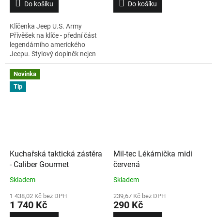
Do košíku
Do košíku
Klíčenka Jeep U.S. Army
Přívěšek na klíče - přední část
legendárního amerického
Jeepu. Stylový doplněk nejen
pro všechny fanoušky tohoto
vozidla.
Novinka
Tip
Kuchařská taktická zástěra
Mil-tec Lékárnička midi
- Caliber Gourmet
červená
Skladem
Skladem
1 438,02 Kč bez DPH
239,67 Kč bez DPH
1 740 Kč
290 Kč