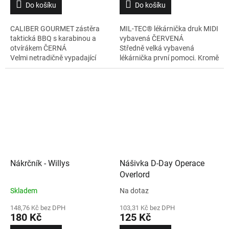
Do košíku
Do košíku
CALIBER GOURMET zástěra
MIL-TEC® lékárnička druk MIDI
taktická BBQ s karabinou a
vybavená ČERVENÁ
otvírákem ČERNÁ
Středně velká vybavená
Velmi netradičně vypadající
lékárnička první pomoci. Kromě
zástěra na vaření. Je vyrobená
samotné výbavy obsahuje
z odolného materiálu a na její
několik přihrádek. Na zadní
přední části naleznete našitou
straně široký popruh s drukem
modulární vazbu standardu
(ne pro MOLLE). Rozměry - cca
MOLLE/PALS, kterou můžete
13 x 10,5 x 6 cm.
využít k připevnění "taktického
vybavení" jako jsou vařečky,
špachtle, pouzdra na kořenky
apod.
Nákrčník - Willys
Nášivka D-Day Operace
Overlord
Skladem
Na dotaz
148,76 Kč bez DPH
103,31 Kč bez DPH
180 Kč
125 Kč