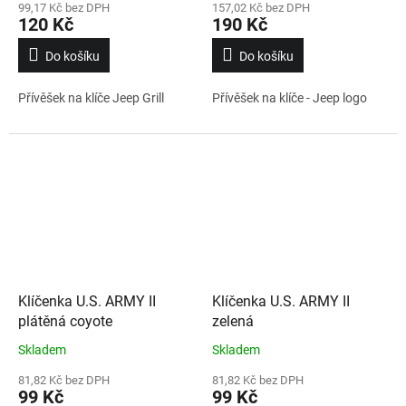
99,17 Kč bez DPH
157,02 Kč bez DPH
120 Kč
190 Kč
Do košíku
Do košíku
Přívěšek na klíče Jeep Grill
Přívěšek na klíče - Jeep logo
Klíčenka U.S. ARMY II
Klíčenka U.S. ARMY II
plátěná coyote
zelená
Skladem
Skladem
81,82 Kč bez DPH
81,82 Kč bez DPH
99 Kč
99 Kč