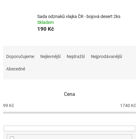
Sada odznaků vlajka ČR - bojová desert 2ks
Skladem
190 Kč
Ř
a
Doporučujeme
Nejlevnější
Nejdražší
Nejprodávanější
z
e
Abecedně
n
í
p
Cena
r
o
99
Kč
1740
Kč
d
u
k
t
ů