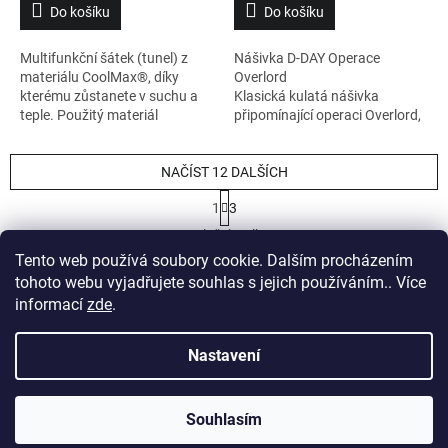
Do košíku
Do košíku
Multifunkční šátek (tunel) z
Nášivka D-DAY Operace
materiálu CoolMax®, díky
Overlord
kterému zůstanete v suchu a
Klasická kulatá nášivka
teple. Použitý materiál
připomínající operaci Overlord,
spolehlivě zajistí odvod vlhkosti
která je všeobecně známá jako
(potu) od těla a rychle schne.
Den D.
Ochrání váš krk, hlavu, obličej,
NAČÍST 12 DALŠÍCH
uši - záleží, jak si ho obléknete.
S
1
3
t
O
r
28
položek celkem
v
á
Tento web používá soubory cookie. Dalším procházením
l
NAHORU
n
á
tohoto webu vyjadřujete souhlas s jejich používáním.. Více
k
o
d
informací
zde
.
v
Z
a
á
c
á
n
Nastavení
í
Vytvořil Shoptet
p
í
p
a
r
t
v
Souhlasím
Copyright 2026
Club Jeep Store
. Všechna práva vyhrazena.
í
k