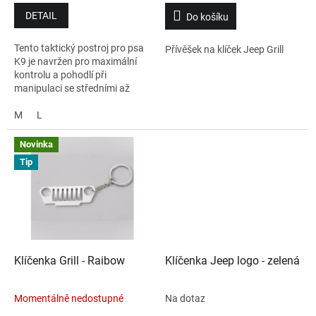
DETAIL
Do košíku
Tento taktický postroj pro psa
Přívěšek na klíček Jeep Grill
K9 je navržen pro maximální
kontrolu a pohodlí při
manipulaci se středními až
velkými psy v náročných
situacích. Je vyroben z
M
L
prodyšné polyesterové síťoviny,
která zajišťuje komfort i při
Novinka
dlouhodobém používání.
Tip
Klíčenka Grill - Raibow
Klíčenka Jeep logo - zelená
Momentálně nedostupné
Na dotaz