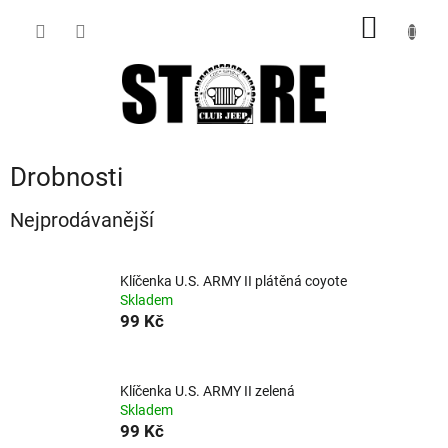
Přejít
NÁKUP
na
obsah
KOŠÍK
Drobnosti
Nejprodávanější
Klíčenka U.S. ARMY II plátěná coyote
Skladem
99 Kč
Klíčenka U.S. ARMY II zelená
Skladem
99 Kč