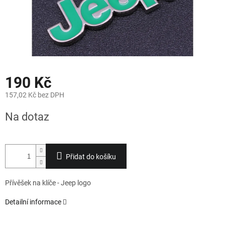
190 Kč
157,02 Kč bez DPH
Měrná
Na dotaz
cena:
Přidat do košíku
Přívěšek na klíče - Jeep logo
Detailní informace