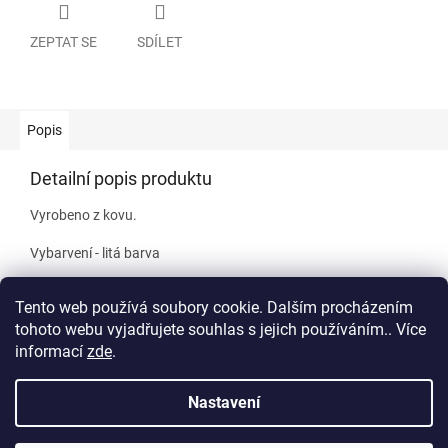
ZEPTAT SE
SDÍLET
Popis
Detailní popis produktu
Vyrobeno z kovu.
Vybarvení - litá barva
Velikost cca 5,5 x 2,5 cm
Tento web používá soubory cookie. Dalším procházením
tohoto webu vyjadřujete souhlas s jejich používáním.. Více
informací
zde
.
Z
á
Nastavení
Vytvořil Shoptet
p
a