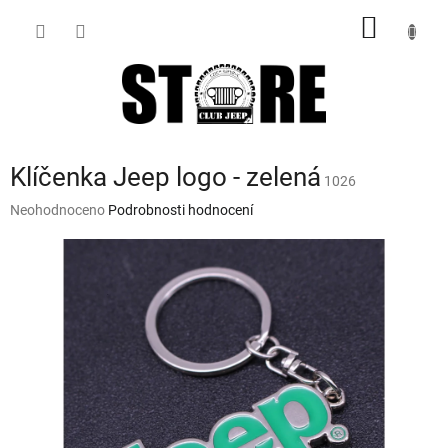
Přejít
NÁKUP
na
obsah
KOŠÍK
Klíčenka Jeep logo - zelená
1026
Průměrné
Neohodnoceno
Podrobnosti hodnocení
hodnocení
produktu
je
0,0
z
5
hvězdiček.