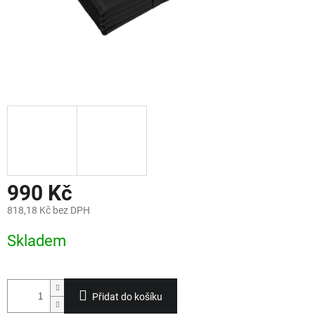
990 Kč
818,18 Kč bez DPH
Měrná
Skladem
cena:
Přidat do košíku