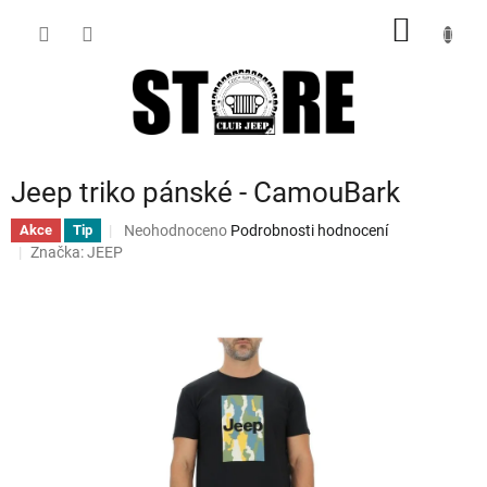
Přejít
NÁKUP
na
obsah
KOŠÍK
Jeep triko pánské - CamouBark
Průměrné
Neohodnoceno
Podrobnosti hodnocení
Akce
Tip
hodnocení
Značka:
JEEP
produktu
je
0,0
z
5
hvězdiček.