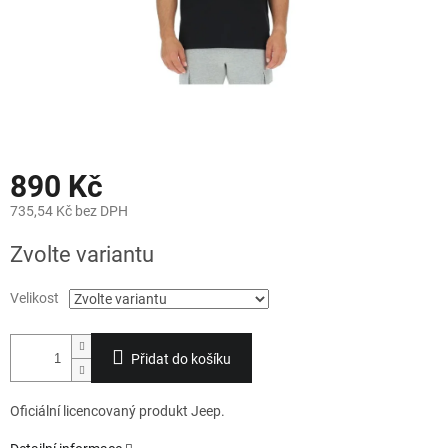
890 Kč
735,54 Kč bez DPH
Měrná
Zvolte variantu
cena:
Velikost
Přidat do košíku
Oficiální licencovaný produkt Jeep.