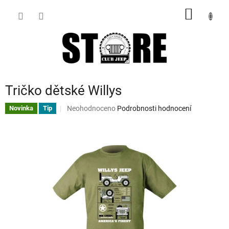
Přejít
NÁKUP
na
obsah
KOŠÍK
Tričko dětské Willys
Průměrné
Neohodnoceno
Podrobnosti hodnocení
Novinka
Tip
hodnocení
produktu
je
0,0
z
5
hvězdiček.