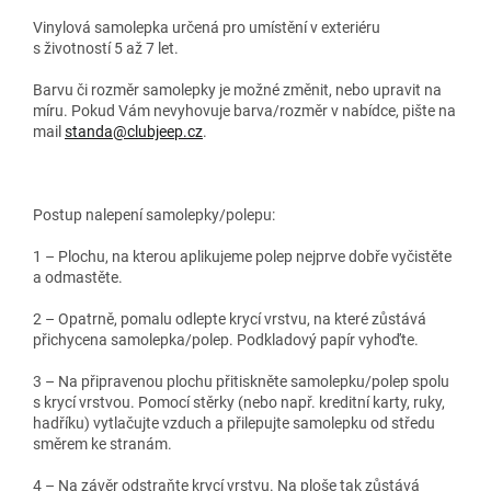
Vinylová samolepka určená pro umístění v exteriéru
s životností 5 až 7 let.
Barvu či rozměr samolepky je možné změnit, nebo upravit na
míru. Pokud Vám nevyhovuje barva/rozměr v nabídce, pište na
mail
standa@clubjeep.cz
.
Postup nalepení samolepky/polepu:
1 – Plochu, na kterou aplikujeme polep nejprve dobře vyčistěte
a odmastěte.
2 – Opatrně, pomalu odlepte krycí vrstvu, na které zůstává
přichycena samolepka/polep. Podkladový papír vyhoďte.
3 – Na připravenou plochu přitiskněte samolepku/polep spolu
s krycí vrstvou. Pomocí stěrky (nebo např. kreditní karty, ruky,
hadříku) vytlačujte vzduch a přilepujte samolepku od středu
směrem ke stranám.
4 – Na závěr odstraňte krycí vrstvu. Na ploše tak zůstává