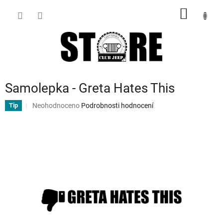
Přejít
NÁKUP
na
obsah
KOŠÍK
Samolepka - Greta Hates This
Průměrné
Neohodnoceno
Podrobnosti hodnocení
Tip
hodnocení
produktu
je
0,0
z
5
hvězdiček.