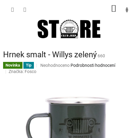
Přejít
NÁKUP
na
obsah
KOŠÍK
Hrnek smalt - Willys zelený
660
Průměrné
Neohodnoceno
Podrobnosti hodnocení
Novinka
Tip
hodnocení
Značka:
Fosco
produktu
je
0,0
z
5
hvězdiček.