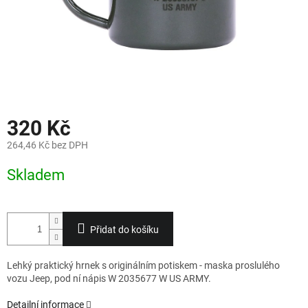
320 Kč
264,46 Kč bez DPH
Měrná
Skladem
cena:
Přidat do košíku
Lehký praktický hrnek s originálním potiskem - maska proslulého
vozu Jeep, pod ní nápis W 2035677 W US ARMY.
Detailní informace