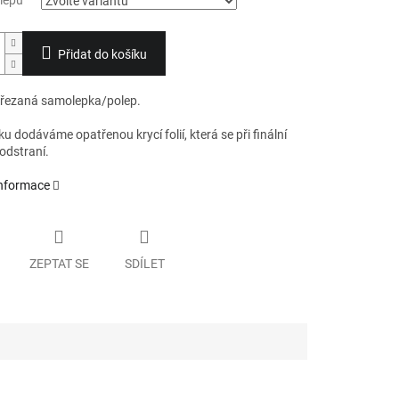
lepu
Přidat do košíku
 řezaná samolepka/polep.
 dodáváme opatřenou krycí folií, která se při finální
odstraní.
informace
ZEPTAT SE
SDÍLET