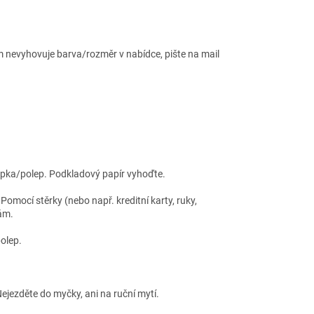
 nevyhovuje barva/rozměr v nabídce, pište na mail
lepka/polep. Podkladový papír vyhoďte.
omocí stěrky (nebo např. kreditní karty, ruky,
ám.
olep.
ejezděte do myčky, ani na ruční mytí.