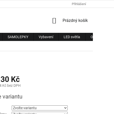
Přihlášení
NÁKUPNÍ
Prázdný košík
KOŠÍK
SAMOLEPKY
Vybavení
LED světla
Obchodní pod
30 Kč
4 Kč
bez DPH
e variantu