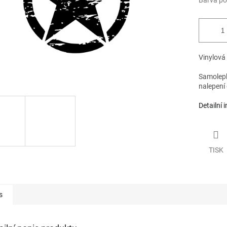
Barva po
Vinylová
Samolepku
nalepení 
Detailní 
TISK
s