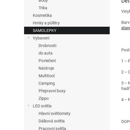
Det
Body
Trika
Viny
Kosmetika
Barv
Hrnky a půllitry
stan
SAMOLEPKY
Vybavení
Drobnosti
Post
do auta
Povlečení
1 – 
Nástroje
2 – 
Multitool
3 – 
Camping
hadř
Přepravní boxy
Zippo
4 – 
LED světla
Hlavní světlomety
Dálková světla
DOPO
Pracovní světla