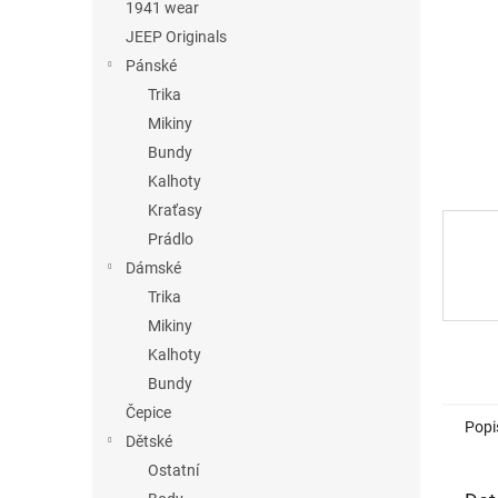
n
1941 wear
e
JEEP Originals
l
Pánské
Trika
Mikiny
Bundy
Kalhoty
Kraťasy
Prádlo
Dámské
Trika
Mikiny
Kalhoty
Bundy
Čepice
Popi
Dětské
Ostatní