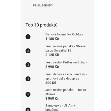
Příslušenství
Top 10 produktů
Plynové topení Fox Outdoor
1 180 Kč
Jeep mikina pánská - Sleeve
Large Sweathshirt
2 125 Kč
Jeep vesta - Puffer vest black
2 990 Kč
Jeep dárková sada Freedom -
sprchový gel a deospray
300 Kč
Jeep mikina pánská - Tracks
olivová
1 860 Kč
Samolepka - US Army
broušená