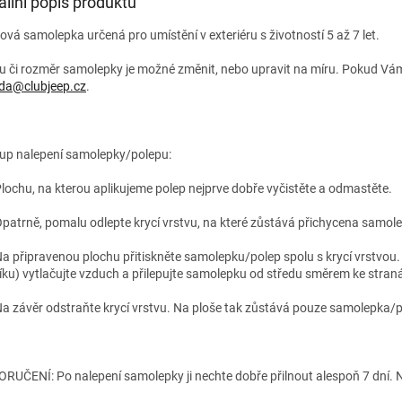
ailní popis produktu
lová samolepka určená pro umístění v exteriéru s životností 5 až 7 let.
u či rozměr samolepky je možné změnit, nebo upravit na míru. Pokud Vám
da@clubjeep.cz
.
up nalepení samolepky/polepu:
Plochu, na kterou aplikujeme polep nejprve dobře vyčistěte a odmastěte.
Opatrně, pomalu odlepte krycí vrstvu, na které zůstává přichycena samo
Na připravenou plochu přitiskněte samolepku/polep spolu s krycí vrstvou. P
íku) vytlačujte vzduch a přilepujte samolepku od středu směrem ke stran
Na závěr odstraňte krycí vrstvu. Na ploše tak zůstává pouze samolepka/p
RUČENÍ: Po nalepení samolepky ji nechte dobře přilnout alespoň 7 dní. N