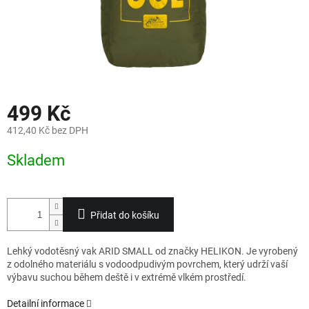
499 Kč
412,40 Kč bez DPH
Měrná
Skladem
cena:
Přidat do košíku
Lehký vodotěsný vak ARID SMALL od značky HELIKON. Je vyrobený
z odolného materiálu s vodoodpudivým povrchem, který udrží vaší
výbavu suchou během deště i v extrémě vlkém prostředí.
Detailní informace