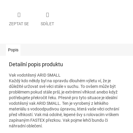
ZEPTAT SE
SDÍLET
Popis
Detailní popis produktu
Vak vodotěsný ARID SMALL
Každý kdo někdy byl na opravdu dlouhém výletu ví, že je
důležité uržovat své věci stále v suchu. To ovšem může být
problémem pokud stále prší, je extrémní vlhkost anebo když
potřebujete překročit řeku. Přesně pro tyto situace je ideální
vodotěsný vak ARID SMALL. Ten je vyrobený z lehkého
materiálu s vodoodpudivou úpravou, která vaše věci ochrání
před vlhkostí. Vak má odolné, lepené švy s rolovacím vrškem
zapínaným FASTEX přezkou. Vak pojme lehčí bundu či
náhradní oblečení.