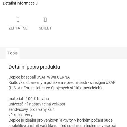
Detailní informace
ZEPTAT SE
SDÍLET
Popis
Detailní popis produktu
Čepice baseball USAF WWII ČERNÁ
Kšiltovka s barevným potiskem v přední části - s insignií USAF
(U.S. Air Force - letectvo Spojených států amerických).
materiál - 100 % bavlna
univerzální, nastavitelná velikost
sendvičový, prošívaný kšilt
větrací otvory
Čepice je ideální pro venkovní aktivity, v horkém počasí bude
spolehlivě chránit vaši hlavu před spalujícím teplem a vaše oči