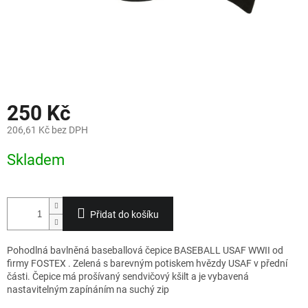
250 Kč
206,61 Kč bez DPH
Měrná
Skladem
cena:
Přidat do košíku
Pohodlná bavlněná baseballová čepice BASEBALL USAF WWII od
firmy FOSTEX . Zelená s barevným potiskem hvězdy USAF v přední
části. Čepice má prošívaný sendvičový kšilt a je vybavená
nastavitelným zapínáním na suchý zip