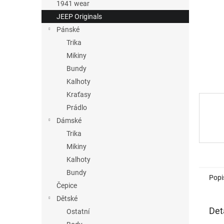
n
1941 wear
e
JEEP Originals
l
Pánské
Trika
Mikiny
Bundy
Kalhoty
Kraťasy
Prádlo
Dámské
Trika
Mikiny
Kalhoty
Bundy
Popi
Čepice
Dětské
Det
Ostatní