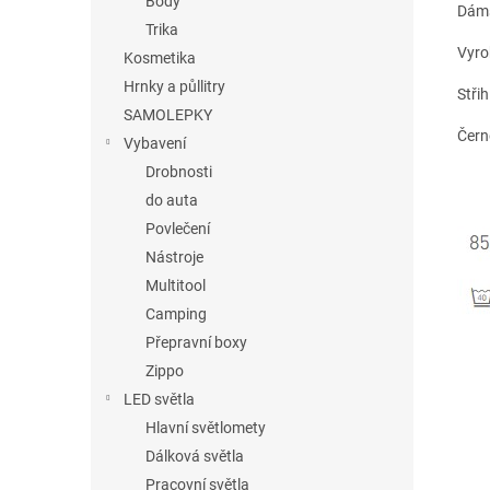
Body
Dáms
Trika
Vyro
Kosmetika
Hrnky a půllitry
Stři
SAMOLEPKY
Čern
Vybavení
Drobnosti
do auta
Povlečení
Nástroje
Multitool
Camping
Přepravní boxy
Zippo
LED světla
Hlavní světlomety
Dálková světla
Pracovní světla