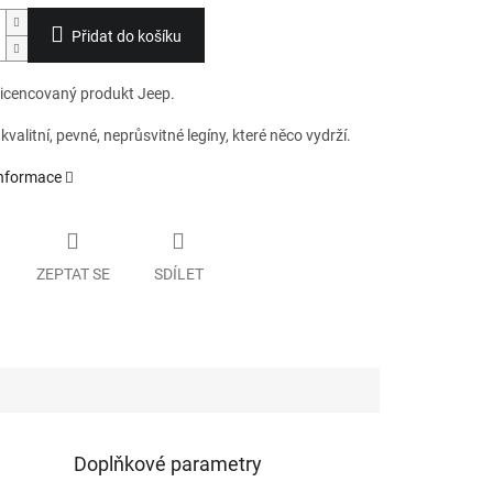
Přidat do košíku
 licencovaný produkt Jeep.
valitní, pevné, neprůsvitné legíny, které něco vydrží.
informace
ZEPTAT SE
SDÍLET
Doplňkové parametry