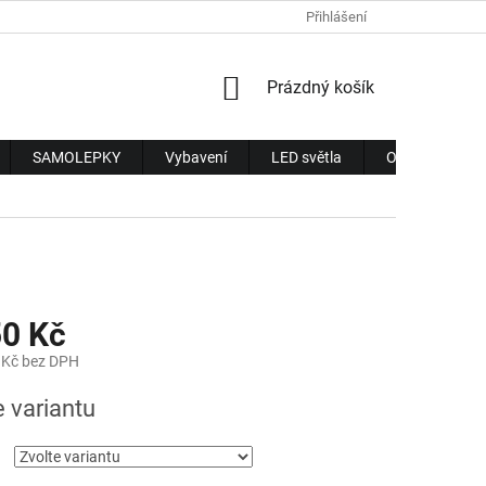
Přihlášení
NÁKUPNÍ
Prázdný košík
KOŠÍK
SAMOLEPKY
Vybavení
LED světla
Obchodní pod
50 Kč
 Kč bez DPH
e variantu