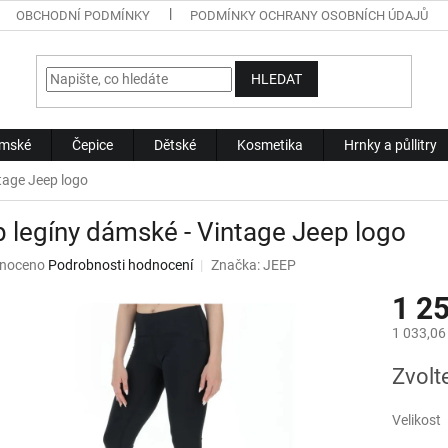
OBCHODNÍ PODMÍNKY
PODMÍNKY OCHRANY OSOBNÍCH ÚDAJŮ
HLEDAT
mské
Čepice
Dětské
Kosmetika
Hrnky a půllitry
tage Jeep logo
 legíny dámské - Vintage Jeep logo
né
noceno
Podrobnosti hodnocení
Značka:
JEEP
ní
1 2
u
1 033,06
Měrná
Zvolt
cena:
ek.
Velikost