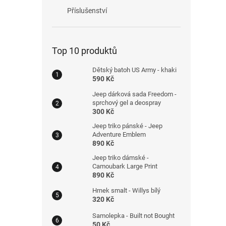
Příslušenství
Top 10 produktů
Dětský batoh US Army - khaki
590 Kč
Jeep dárková sada Freedom -
sprchový gel a deospray
300 Kč
Jeep triko pánské - Jeep
Adventure Emblem
890 Kč
Jeep triko dámské -
Camoubark Large Print
890 Kč
Hrnek smalt - Willys bílý
320 Kč
Samolepka - Built not Bought
50 Kč