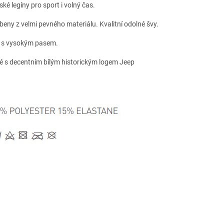
ké legíny pro sport i volný čas.
beny z velmi pevného materiálu. Kvalitní odolné švy.
h s vysokým pasem.
é s decentním bílým historickým logem Jeep