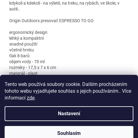
kdykoli a kdekoli - na výletě, na treku, na rybách, ve škole, v
autě..
Origin Outdoors presovač ESPRESSO TO GO
ergonomický design
lehký a kompaktní
snadné použití
včetně hrnku
tlak 8 barů
objem vody - 70 ml
rozměry - 17,5 x 7 x 6 cm
materiál - plast
hmotnost - 370 g
Tento web používá soubory cookie. Dalším procházením
tohoto webu vyjadřujete souhlas s jejich používáním.. Více
informací
zde
.
Z
á
Nastavení
Vytvořil Shoptet
p
a
t
Souhlasím
Copyright 2026
Club Jeep Store
. Všechna práva vyhrazena.
í