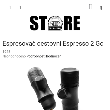
Přejít
NÁKUP
na
obsah
KOŠÍK
Espresovač cestovní Espresso 2 Go
1928
Průměrné
Neohodnoceno
Podrobnosti hodnocení
hodnocení
produktu
je
0,0
z
5
hvězdiček.