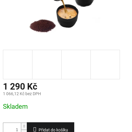
1 290 Kč
1 066,12 Kč bez DPH
Měrná
Skladem
cena:
Přidat do košíku