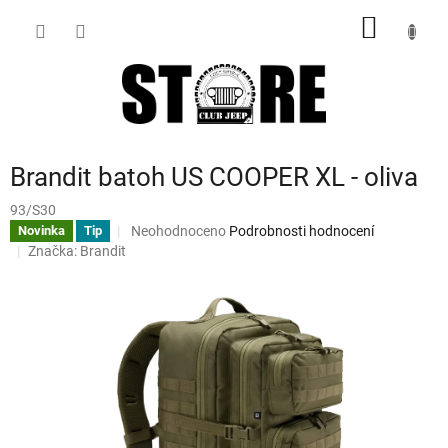
Přejít
NÁKUP
na
obsah
KOŠÍK
Brandit batoh US COOPER XL - oliva
93/S30
Průměrné
Neohodnoceno
Podrobnosti hodnocení
Novinka
Tip
hodnocení
Značka:
Brandit
produktu
je
0,0
z
5
hvězdiček.