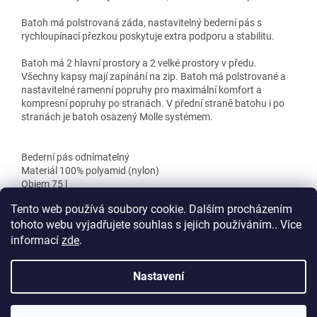
Batoh má polstrovaná záda, nastavitelný bederní pás s
rychloupínací přezkou poskytuje extra podporu a stabilitu.
Batoh má 2 hlavní prostory a 2 velké prostory v předu.
Všechny kapsy mají zapínání na zip. Batoh má polstrované a
nastavitelné ramenní popruhy pro maximální komfort a
kompresní popruhy po stranách. V přední straně batohu i po
stranách je batoh osazený Molle systémem.
Bederní pás odnímatelný
Materiál 100% polyamid (nylon)
Objem 75 l
Rozměry 64 x 35 x 33 cm
Tento web používá soubory cookie. Dalším procházením
tohoto webu vyjadřujete souhlas s jejich používáním.. Více
informací
zde
.
Z
á
Nastavení
Vytvořil Shoptet
p
a
t