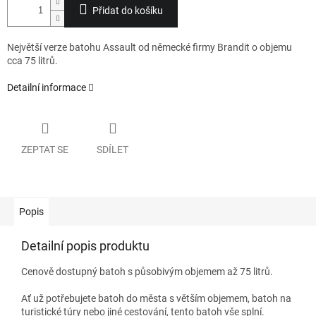
Přidat do košíku
Největší verze batohu Assault od německé firmy Brandit o objemu
cca 75 litrů.
Detailní informace
ZEPTAT SE
SDÍLET
Popis
Detailní popis produktu
Cenově dostupný batoh s působivým objemem až 75 litrů.
Ať už potřebujete batoh do města s větším objemem, batoh na
turistické túry nebo jiné cestování, tento batoh vše splní.