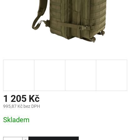
1 205 Kč
995,87 Kč bez DPH
Měrná
Skladem
cena: