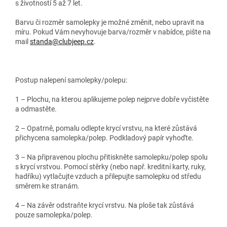
s životností 5 až 7 let.
Barvu či rozměr samolepky je možné změnit, nebo upravit na
míru. Pokud Vám nevyhovuje barva/rozměr v nabídce, pište na
mail
standa@clubjeep.cz
.
Postup nalepení samolepky/polepu:
1 – Plochu, na kterou aplikujeme polep nejprve dobře vyčistěte
a odmastěte.
2 – Opatrně, pomalu odlepte krycí vrstvu, na které zůstává
přichycena samolepka/polep. Podkladový papír vyhoďte.
3 – Na připravenou plochu přitiskněte samolepku/polep spolu
s krycí vrstvou. Pomocí stěrky (nebo např. kreditní karty, ruky,
hadříku) vytlačujte vzduch a přilepujte samolepku od středu
směrem ke stranám.
4 – Na závěr odstraňte krycí vrstvu. Na ploše tak zůstává
pouze samolepka/polep.