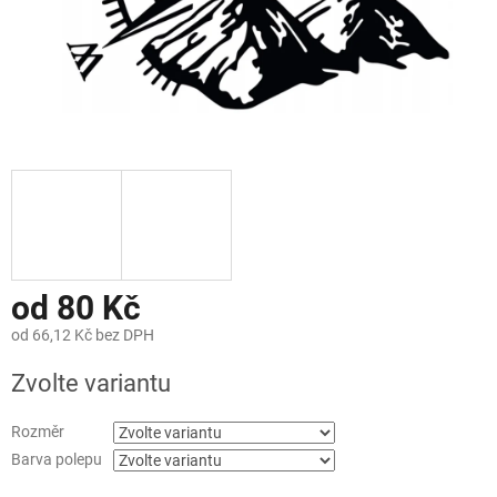
od
80 Kč
od
66,12 Kč
bez DPH
Měrná
Zvolte variantu
cena:
Rozměr
Barva polepu