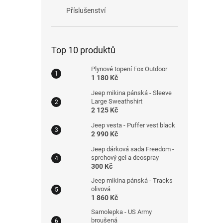
Příslušenství
Top 10 produktů
Plynové topení Fox Outdoor
1 180 Kč
Jeep mikina pánská - Sleeve
Large Sweathshirt
2 125 Kč
Jeep vesta - Puffer vest black
2 990 Kč
Jeep dárková sada Freedom -
sprchový gel a deospray
300 Kč
Jeep mikina pánská - Tracks
olivová
1 860 Kč
Samolepka - US Army
broušená