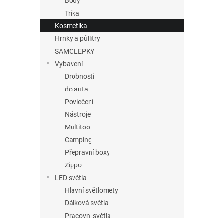
Body
Trika
Kosmetika
Hrnky a půllitry
SAMOLEPKY
Vybavení
Drobnosti
do auta
Povlečení
Nástroje
Multitool
Camping
Přepravní boxy
Zippo
LED světla
Hlavní světlomety
Dálková světla
Pracovní světla