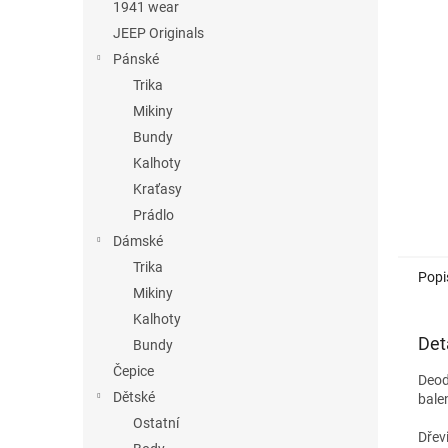
n
1941 wear
e
JEEP Originals
l
Pánské
Trika
Mikiny
Bundy
Kalhoty
Kraťasy
Prádlo
Dámské
Trika
Popi
Mikiny
Kalhoty
Det
Bundy
Čepice
Deod
Dětské
balen
Ostatní
Dřev