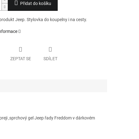
Přidat do košíku
 produkt Jeep. Stylovka do koupelny i na cesty.
informace
ZEPTAT SE
SDÍLET
spreji ,sprchový gel Jeep řady Freddom v dárkovém