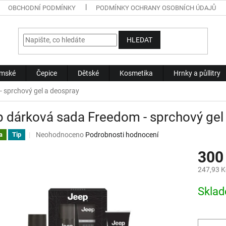
OBCHODNÍ PODMÍNKY
PODMÍNKY OCHRANY OSOBNÍCH ÚDAJŮ
HLEDAT
mské
Čepice
Dětské
Kosmetika
Hrnky a půllitry
 sprchový gel a deospray
 dárková sada Freedom - sprchový gel
Průměrné
Neohodnoceno
Podrobnosti hodnocení
a
Tip
hodnocení
300
produktu
je
247,93 K
0,0
z
Měrná
Skla
5
cena:
hvězdiček.