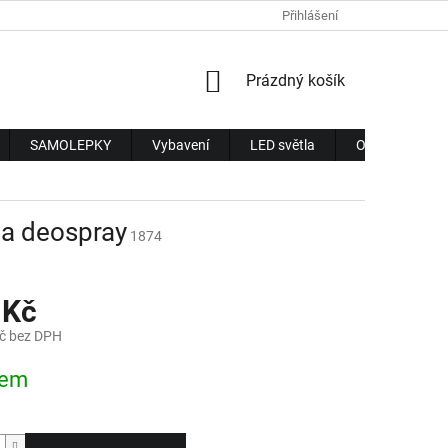
Přihlášení
NÁKUPNÍ
Prázdný košík
KOŠÍK
SAMOLEPKY
Vybavení
LED světla
Obchodní pod
 a deospray
1874
 Kč
č bez DPH
dem