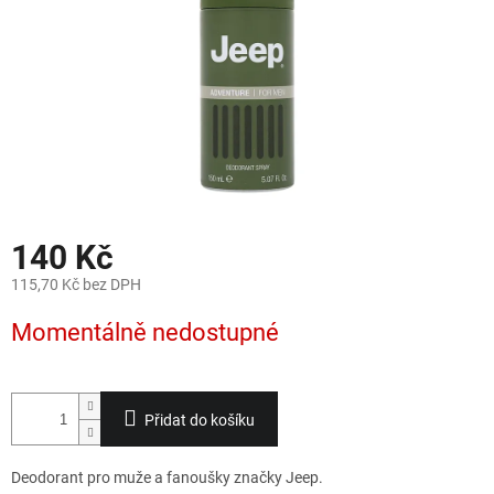
140 Kč
115,70 Kč bez DPH
Měrná
Momentálně nedostupné
cena:
Přidat do košíku
Deodorant pro muže a fanoušky značky Jeep.