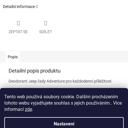
Detailní informace
ZEPTAT SE
SDÍLET
Popis
Detailní popis produktu
Deodorant Jeep řady Adventure pro každodenní příležitost.
Tento web používá soubory cookie. Dalším procházením
tohoto webu vyjadřujete souhlas s jejich používáním.. Více
informací
zde
.
Z
á
Nastavení
Vytvořil Shoptet
p