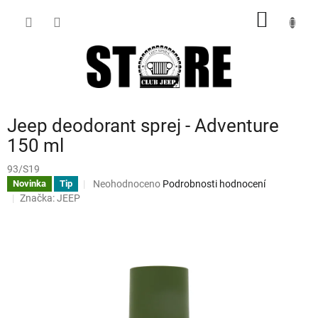
Přejít
NÁKUP
na
obsah
KOŠÍK
Jeep deodorant sprej - Adventure
150 ml
93/S19
Průměrné
Neohodnoceno
Podrobnosti hodnocení
Novinka
Tip
hodnocení
Značka:
JEEP
produktu
je
0,0
z
5
hvězdiček.