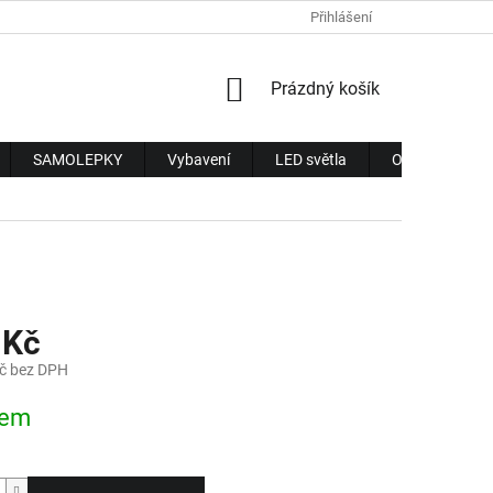
Přihlášení
NÁKUPNÍ
Prázdný košík
KOŠÍK
SAMOLEPKY
Vybavení
LED světla
Obchodní pod
 Kč
č bez DPH
dem