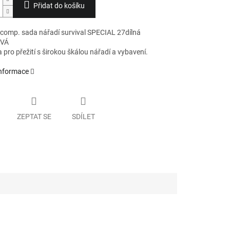
Přidat do košíku
 comp. sada nářadí survival SPECIAL 27dílná
VÁ
pro přežití s širokou škálou nářadí a vybavení.
informace
ZEPTAT SE
SDÍLET