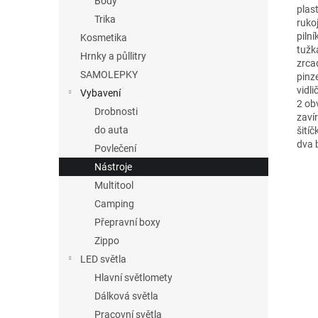
Body
plas
Trika
ruko
pilní
Kosmetika
tužk
Hrnky a půllitry
zrcad
SAMOLEPKY
pinz
vidli
Vybavení
2 ob
Drobnosti
zavír
do auta
šitíč
dva 
Povlečení
Nástroje
Multitool
Camping
Přepravní boxy
Zippo
LED světla
Hlavní světlomety
Dálková světla
Pracovní světla