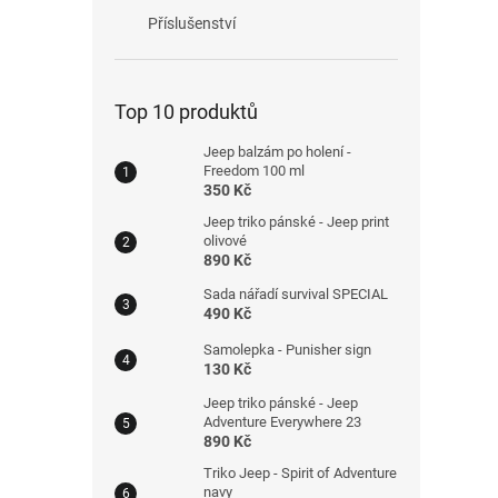
Příslušenství
Top 10 produktů
Jeep balzám po holení -
Freedom 100 ml
350 Kč
Jeep triko pánské - Jeep print
olivové
890 Kč
Sada nářadí survival SPECIAL
490 Kč
Samolepka - Punisher sign
130 Kč
Jeep triko pánské - Jeep
Adventure Everywhere 23
890 Kč
Triko Jeep - Spirit of Adventure
navy