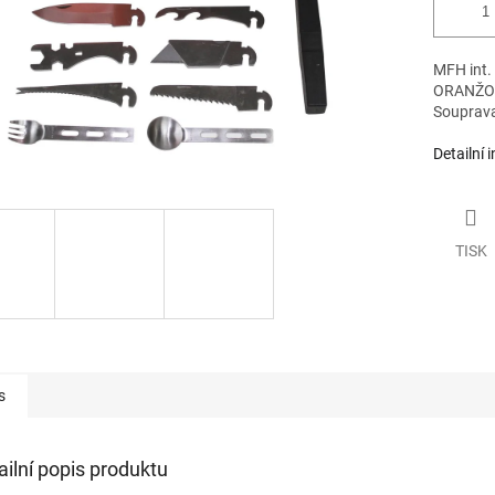
MFH int.
ORANŽO
Souprava 
Detailní 
TISK
s
ailní popis produktu