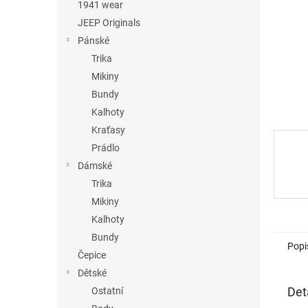
n
1941 wear
e
JEEP Originals
l
Pánské
Trika
Mikiny
Bundy
Kalhoty
Kraťasy
Prádlo
Dámské
Trika
Mikiny
Kalhoty
Bundy
Popi
Čepice
Dětské
Det
Ostatní