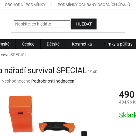
OBCHODNÍ PODMÍNKY
PODMÍNKY OCHRANY OSOBNÍCH ÚDAJŮ
HLEDAT
mské
Čepice
Dětské
Kosmetika
Hrnky a půllitry
rvival SPECIAL
 nářadí survival SPECIAL
1940
Průměrné
Neohodnoceno
Podrobnosti hodnocení
hodnocení
490
produktu
je
404,96 K
0,0
z
Měrná
Skla
5
cena:
hvězdiček.