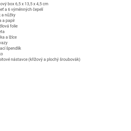
tový box 6,5 x 13,5 x 4,5 cm
jeť a 6 výměnných čepelí
k a nůžky
a a papír
lová folie
eta
čka a lžíce
vazy
ací špendlík
ko
bitové nástavce (křížový a plochý šroubovák)