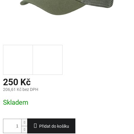
250 Kč
206,61 Kč bez DPH
Měrná
Skladem
cena:
Přidat do košíku