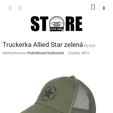
Přejít
NÁKUP
na
obsah
KOŠÍK
Truckerka Allied Star zelená
93/S24
Průměrné
Neohodnoceno
Podrobnosti hodnocení
Značka:
MFH
hodnocení
produktu
je
0,0
z
5
hvězdiček.