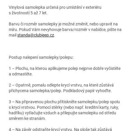
Vinylová samolepka určená pro umístění v exteriéru
s životností 5 až 7 let.
Barvu či rozměr samolepky je možné změnit, nebo upravit na
míru. Pokud Vám nevyhovuje barva/rozměr v nabídce, pište na
mail
standa@clubjeep.cz
.
Postup nalepení samolepky/polepu:
1 – Plochu, na kterou aplikujeme polep nejprve dobře vyčistěte
a odmastěte.
2 – Opatrně, pomalu odlepte krycí vrstvu, na které zůstává
přichycena samolepka/polep. Podkladový papír vyhoďte.
3 – Na připravenou plochu přitiskněte samolepku/polep spolu
s krycí vrstvou. Pomocí stěrky (nebo např. kreditní karty, ruky,
hadříku) vytlačujte vzduch a přilepujte samolepku od středu
směrem ke stranám.
4 – Na závěr odstraňte krycí vrstvu. Na ploše tak zůstává