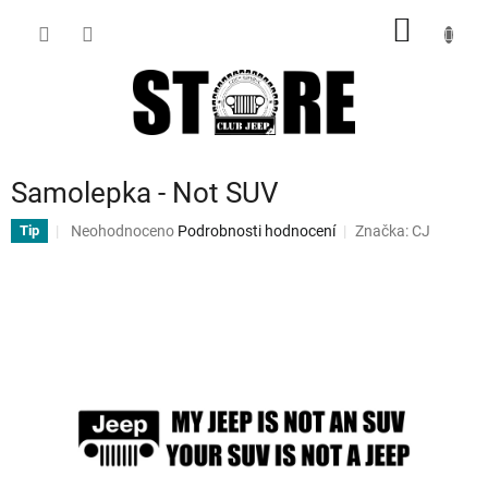
Přejít
NÁKUP
na
obsah
KOŠÍK
Samolepka - Not SUV
Průměrné
Neohodnoceno
Podrobnosti hodnocení
Značka:
CJ
Tip
hodnocení
produktu
je
0,0
z
5
hvězdiček.