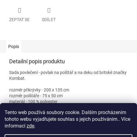
ZEPTAT SE
SDÍLET
Popis
Detailní popis produktu
Sada povlečení - povlak na polštář a na deku od britské značky
Kombat.
rozměr přikrývky - 200 x 135 cm
rozměr polštáře - 75 x 50 cm
materiál - 100 % polyester
pratelné v pračce
Tento web používá soubory cookie. Dalším procházením
tohoto webu vyjadřujete souhlas s jejich používáním.. Více
informací
zde
.
Z