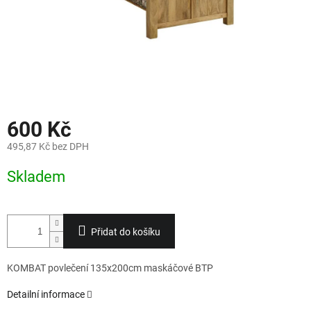
600 Kč
495,87 Kč bez DPH
Měrná
Skladem
cena:
Přidat do košíku
KOMBAT povlečení 135x200cm maskáčové BTP
Detailní informace