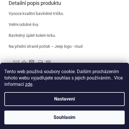
Detailní popis produktu
Vysoce kvalitní bavlněné tričko.
Velmi odolné švy.
Bavlněný úplet kolem krku.
Na přední straně potisk – Jeep logo - mud
Tento web používá soubory cookie. Dalším procházením
tohoto webu vyjadřujete souhlas s jejich používáním.. Více
informací
zde
.
Z
á
Nastavení
Vytvořil Shoptet
p
a
t
Souhlasím
Copyright 2026
Club Jeep Store
. Všechna práva vyhrazena.
í