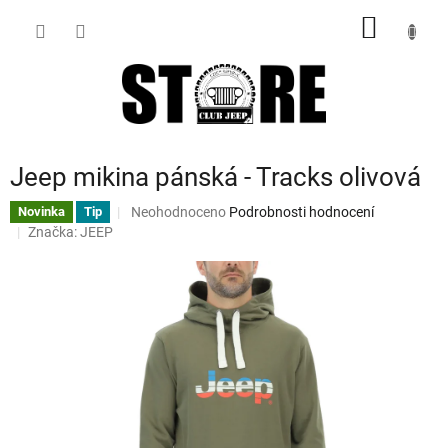
Přejít
NÁKUP
na
obsah
KOŠÍK
Jeep mikina pánská - Tracks olivová
Průměrné
Neohodnoceno
Podrobnosti hodnocení
Novinka
Tip
hodnocení
Značka:
JEEP
produktu
je
0,0
z
5
hvězdiček.