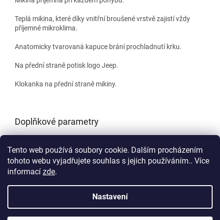
Teplá mikina, které díky vnitřní broušené vrstvě zajistí vždy
příjemné mikroklima.
Anatomicky tvarovaná kapuce brání prochladnutí krku.
Na přední straně potisk logo Jeep.
Klokanka na přední straně mikiny.
Doplňkové parametry
Kategorie
:
JEEP Originals
Tento web používá soubory cookie. Dalším procházením
EAN
:
8054216547042
tohoto webu vyjadřujete souhlas s jejich používáním.. Více
informací
zde
.
Z
á
Nastavení
Vytvořil Shoptet
p
a