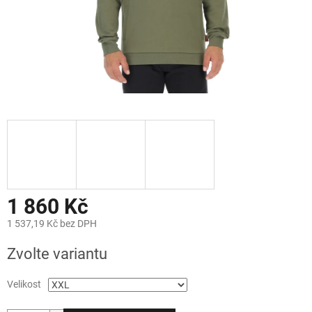
1 860 Kč
1 537,19 Kč bez DPH
Měrná
Zvolte variantu
cena:
Velikost