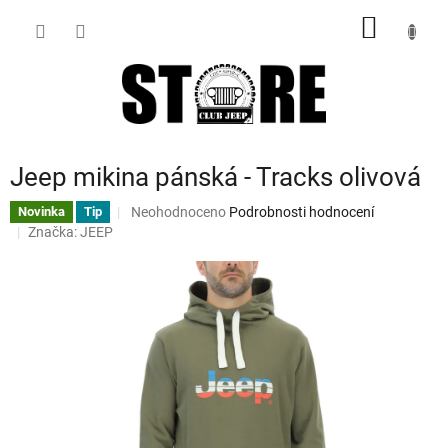
Přejít
NÁKUP
na
obsah
KOŠÍK
Jeep mikina pánská - Tracks olivová
Průměrné
Neohodnoceno
Podrobnosti hodnocení
Novinka
Tip
hodnocení
Značka:
JEEP
produktu
je
0,0
z
5
hvězdiček.