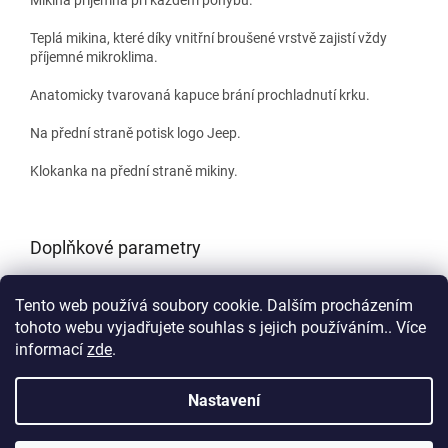
Teplá mikina, které díky vnitřní broušené vrstvě zajistí vždy
příjemné mikroklima.
Anatomicky tvarovaná kapuce brání prochladnutí krku.
Na přední straně potisk logo Jeep.
Klokanka na přední straně mikiny.
Doplňkové parametry
Kategorie
:
JEEP Originals
Tento web používá soubory cookie. Dalším procházením
EAN
:
8054216547035
tohoto webu vyjadřujete souhlas s jejich používáním.. Více
informací
zde
.
Z
á
Nastavení
Vytvořil Shoptet
p
a