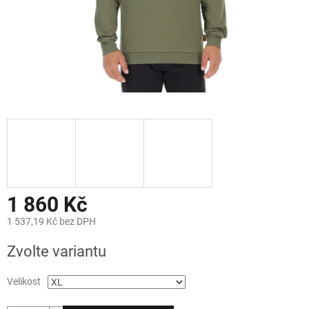
1 860 Kč
1 537,19 Kč bez DPH
Měrná
Zvolte variantu
cena:
Velikost