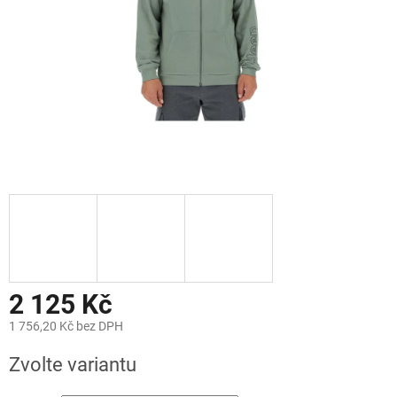
2 125 Kč
1 756,20 Kč bez DPH
Měrná
Zvolte variantu
cena: