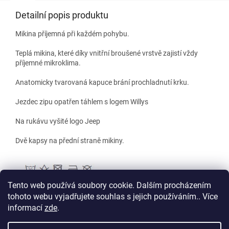
Detailní popis produktu
Mikina příjemná při každém pohybu.
Teplá mikina, které díky vnitřní broušené vrstvě zajistí vždy
příjemné mikroklima.
Anatomicky tvarovaná kapuce brání prochladnutí krku.
Jezdec zipu opatřen táhlem s logem Willys
Na rukávu vyšité logo Jeep
Dvě kapsy na přední straně mikiny.
Tento web používá soubory cookie. Dalším procházením
tohoto webu vyjadřujete souhlas s jejich používáním.. Více
informací
zde
.
Z
á