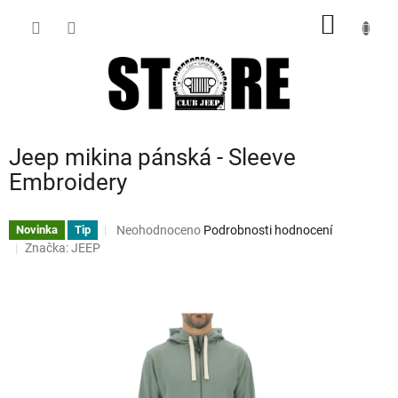
Přejít
NÁKUP
na
obsah
KOŠÍK
Jeep mikina pánská - Sleeve
Embroidery
Průměrné
Neohodnoceno
Podrobnosti hodnocení
Novinka
Tip
hodnocení
Značka:
JEEP
produktu
je
0,0
z
5
hvězdiček.