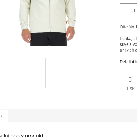
Oficiální
Lehká, al
skvělá vo
ani v chl
Detailní 
TISK
s
ailní popis produktu