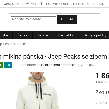
OBCHODNÍ PODMÍNKY
PODMÍNKY OCHRANY OSOBNÍCH ÚDAJŮ
HLEDAT
mské
Čepice
Dětské
Kosmetika
Hrnky a půllitry
ep Peaks se zipem
 mikina pánská - Jeep Peaks se zipem
Průměrné
Neohodnoceno
Podrobnosti hodnocení
Značka:
JEEP
a
Tip
hodnocení
1 8
produktu
je
1 537,19
0,0
z
Měrná
Zvolt
5
cena:
hvězdiček.
Velikost