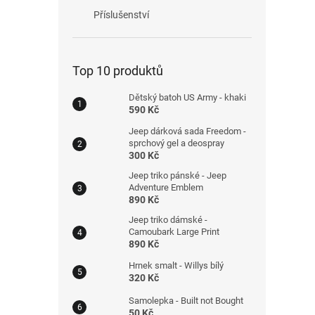
Příslušenství
Top 10 produktů
Dětský batoh US Army - khaki
590 Kč
Jeep dárková sada Freedom -
sprchový gel a deospray
300 Kč
Jeep triko pánské - Jeep
Adventure Emblem
890 Kč
Jeep triko dámské -
Camoubark Large Print
890 Kč
Hrnek smalt - Willys bílý
320 Kč
Samolepka - Built not Bought
50 Kč