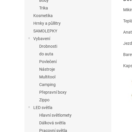
Body
Trika
Miki
Kosmetika
Teplá
Hrnky a půllitry
SAMOLEPKY
Anat
Vybavení
Jezd
Drobnosti
do auta
Bare
Povlečení
Kaps
Nástroje
Multitool
Camping
Přepravní boxy
Zippo
LED světla
Hlavní světlomety
Dálková světla
Pracovní světla