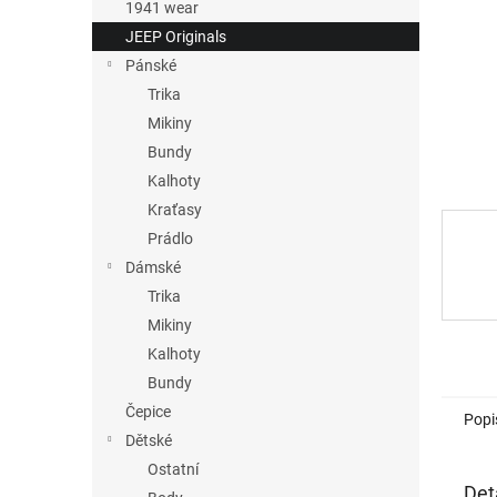
n
1941 wear
e
JEEP Originals
l
Pánské
Trika
Mikiny
Bundy
Kalhoty
Kraťasy
Prádlo
Dámské
Trika
Mikiny
Kalhoty
Bundy
Čepice
Popi
Dětské
Ostatní
Det