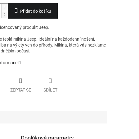
Přidat do košíku
 licencovaný produkt Jeep.
e teplá mikina Jeep. Ideální na každodenní nošení,
lba na výlety ven do přírody. Mikina, která vás nezklame
adnějším počasí.
informace
ZEPTAT SE
SDÍLET
Doplňkové parametry