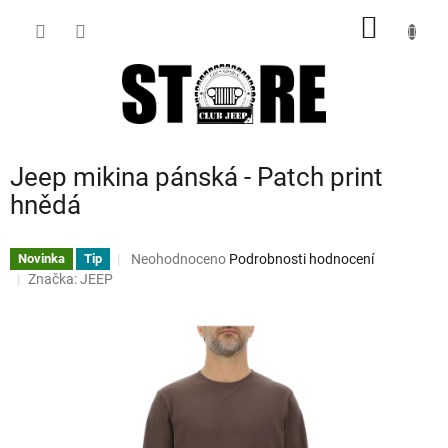
Přejít
NÁKUP
na
obsah
KOŠÍK
Jeep mikina pánská - Patch print
hnědá
Průměrné
Neohodnoceno
Podrobnosti hodnocení
Novinka
Tip
hodnocení
Značka:
JEEP
produktu
je
0,0
z
5
hvězdiček.