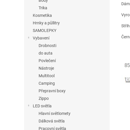
Body
Dáms
Trika
Vyro
Kosmetika
Hrnky a půllitry
Stři
SAMOLEPKY
Čern
Vybavení
Drobnosti
do auta
Povlečení
Nástroje
Multitool
Camping
Přepravní boxy
Zippo
LED světla
Hlavní světlomety
Dálková světla
Pracovní světla