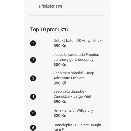
Příslušenství
Top 10 produktů
Dětský batoh US Army - khaki
590 Kč
Jeep dárková sada Freedom -
sprchový gel a deospray
300 Kč
Jeep triko pánské - Jeep
Adventure Emblem
890 Kč
Jeep triko dámské -
Camoubark Large Print
890 Kč
Hrnek smalt - Willys bílý
320 Kč
Samolepka - Built not Bought
50 Kč