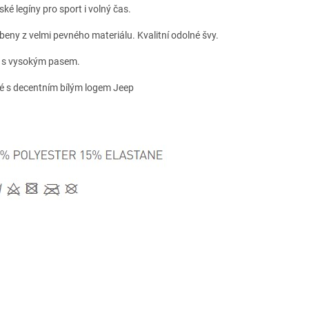
ké legíny pro sport i volný čas.
beny z velmi pevného materiálu. Kvalitní odolné švy.
h s vysokým pasem.
é s decentním bílým logem Jeep