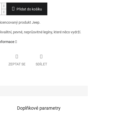
Přidat do košíku
 licencovaný produkt Jeep.
valitní, pevné, neprůsvitné legíny, které něco vydrží.
informace
ZEPTAT SE
SDÍLET
Doplňkové parametry