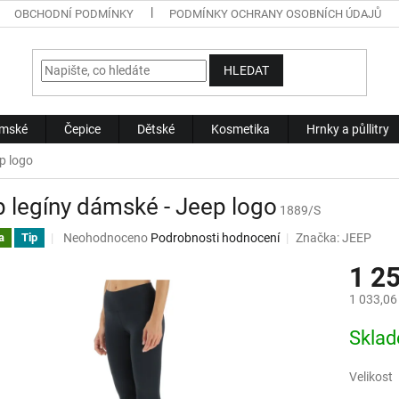
OBCHODNÍ PODMÍNKY
PODMÍNKY OCHRANY OSOBNÍCH ÚDAJŮ
HLEDAT
mské
Čepice
Dětské
Kosmetika
Hrnky a půllitry
p logo
 legíny dámské - Jeep logo
1889/S
Průměrné
Neohodnoceno
Podrobnosti hodnocení
Značka:
JEEP
a
Tip
hodnocení
1 2
produktu
je
1 033,06
0,0
z
Měrná
Skla
5
cena:
hvězdiček.
Velikost