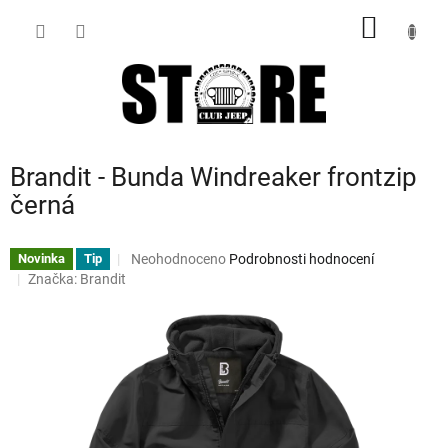
Přejít
NÁKUP
na
obsah
KOŠÍK
Brandit - Bunda Windreaker frontzip
černá
Průměrné
Neohodnoceno
Podrobnosti hodnocení
Novinka
Tip
hodnocení
Značka:
Brandit
produktu
je
0,0
z
5
hvězdiček.