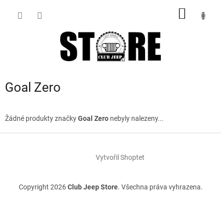
Přejít
NÁKUP
na
obsah
KOŠÍK
Goal Zero
Žádné produkty značky
Goal Zero
nebyly nalezeny...
Z
á
Vytvořil Shoptet
p
a
t
Copyright 2026
Club Jeep Store
. Všechna práva vyhrazena.
í