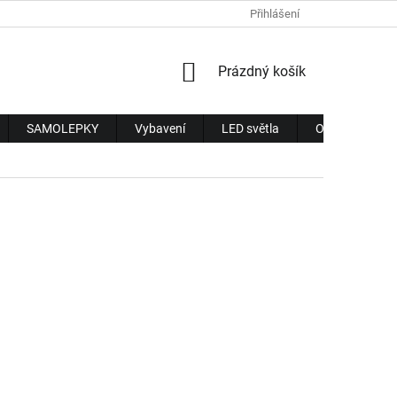
Přihlášení
NÁKUPNÍ
Prázdný košík
KOŠÍK
SAMOLEPKY
Vybavení
LED světla
Obchodní pod