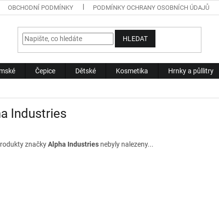
OBCHODNÍ PODMÍNKY
PODMÍNKY OCHRANY OSOBNÍCH ÚDAJŮ
HLEDAT
mské
Čepice
Dětské
Kosmetika
Hrnky a půllitry
a Industries
rodukty značky
Alpha Industries
nebyly nalezeny...