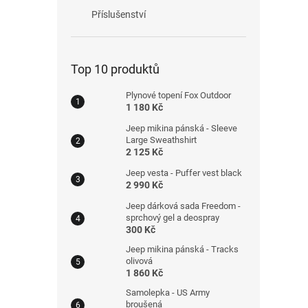
Příslušenství
Top 10 produktů
Plynové topení Fox Outdoor
1 180 Kč
Jeep mikina pánská - Sleeve
Large Sweathshirt
2 125 Kč
Jeep vesta - Puffer vest black
2 990 Kč
Jeep dárková sada Freedom -
sprchový gel a deospray
300 Kč
Jeep mikina pánská - Tracks
olivová
1 860 Kč
Samolepka - US Army
broušená