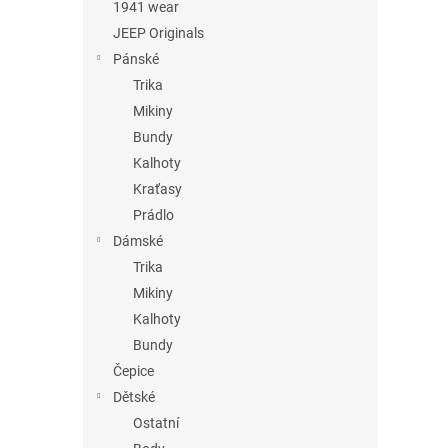
n
1941 wear
e
JEEP Originals
l
Pánské
Trika
Mikiny
Bundy
Kalhoty
Kraťasy
Prádlo
Dámské
Trika
Mikiny
Kalhoty
Bundy
Čepice
Dětské
Ostatní