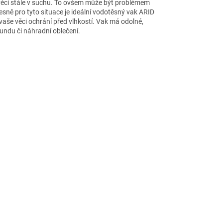
 věci stále v suchu. To ovšem může být problémem
řesně pro tyto situace je ideální vodotěsný vak ARID
aše věci ochrání před vlhkostí. Vak má odolné,
ndu či náhradní oblečení.