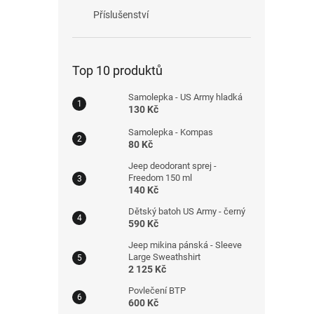
Příslušenství
Top 10 produktů
Samolepka - US Army hladká
130 Kč
Samolepka - Kompas
80 Kč
Jeep deodorant sprej -
Freedom 150 ml
140 Kč
Dětský batoh US Army - černý
590 Kč
Jeep mikina pánská - Sleeve
Large Sweathshirt
2 125 Kč
Povlečení BTP
600 Kč