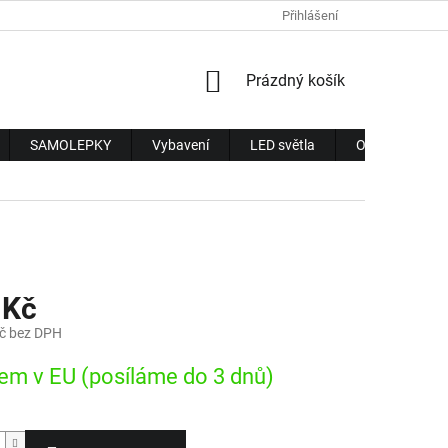
Přihlášení
NÁKUPNÍ
Prázdný košík
KOŠÍK
SAMOLEPKY
Vybavení
LED světla
Obchodní pod
 Kč
č bez DPH
em v EU (posíláme do 3 dnů)