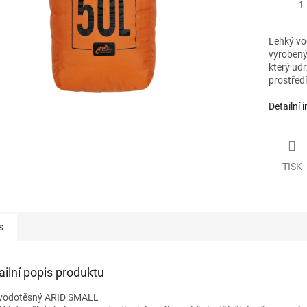
Lehký vo
vyrobený
který ud
prostředí
Detailní 
TISK
s
ailní popis produktu
vodotěsný ARID SMALL