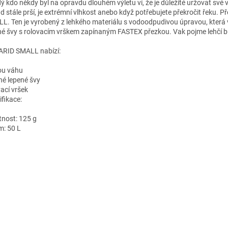
ý kdo někdy byl na opravdu dlouhém výletu ví, že je důležité uržovat své
d stále prší, je extrémní vlhkost anebo když potřebujete překročit řeku. P
L. Ten je vyrobený z lehkého materiálu s vodoodpudivou úpravou, která v
né švy s rolovacím vrškem zapínaným FASTEX přezkou. Vak pojme lehčí bu
ARID SMALL nabízí:
ou váhu
né lepené švy
vací vršek
ifikace:
nost: 125 g
m: 50 L