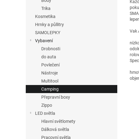
Body
Každ
poku
Trika
SMAL
Kosmetika
lepe
Hrnky a půllitry
Vak 
SAMOLEPKY
Vybavení
nízk
odol
Drobnosti
rolo
do auta
Spec
Povlečení
hmot
Nástroje
obje
Multitool
Camping
Přepravní boxy
Zippo
LED světla
Hlavní světlomety
Dálková světla
Pracovní světla