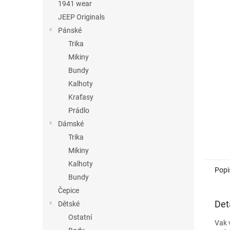
n
1941 wear
e
JEEP Originals
l
Pánské
Trika
Mikiny
Bundy
Kalhoty
Kraťasy
Prádlo
Dámské
Trika
Mikiny
Kalhoty
Popi
Bundy
Čepice
Det
Dětské
Ostatní
Vak 