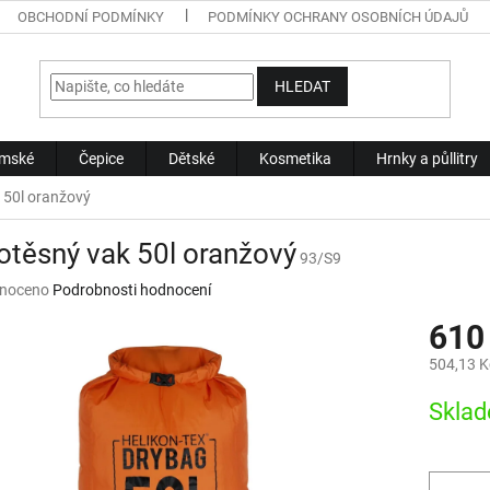
OBCHODNÍ PODMÍNKY
PODMÍNKY OCHRANY OSOBNÍCH ÚDAJŮ
HLEDAT
mské
Čepice
Dětské
Kosmetika
Hrnky a půllitry
 50l oranžový
těsný vak 50l oranžový
93/S9
né
noceno
Podrobnosti hodnocení
ní
610
u
504,13 K
Měrná
Sklad
cena:
ek.