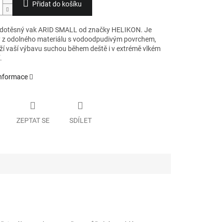
Přidat do košíku
dotěsný vak ARID SMALL od značky HELIKON. Je
 z odolného materiálu s vodoodpudivým povrchem,
rží vaší výbavu suchou během deště i v extrémě vlkém
.
informace
ZEPTAT SE
SDÍLET