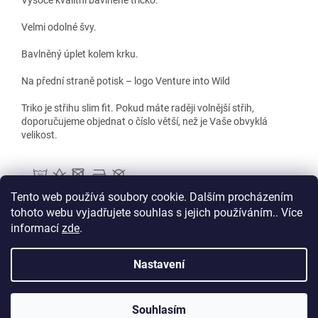
Velmi odolné švy.
Bavlněný úplet kolem krku.
Na přední straně potisk – logo Venture into Wild
Triko je střihu slim fit. Pokud máte raději volnější střih,
doporučujeme objednat o číslo větší, než je Vaše obvyklá
velikost.
Tento web používá soubory cookie. Dalším procházením
tohoto webu vyjadřujete souhlas s jejich používáním.. Více
informací
zde
.
Z
á
Nastavení
Vytvořil Shoptet
p
a
t
Souhlasím
Copyright 2026
Club Jeep Store
. Všechna práva vyhrazena.
í