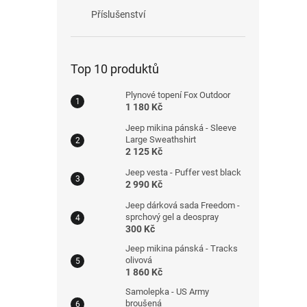
Příslušenství
Top 10 produktů
Plynové topení Fox Outdoor
1 180 Kč
Jeep mikina pánská - Sleeve
Large Sweathshirt
2 125 Kč
Jeep vesta - Puffer vest black
2 990 Kč
Jeep dárková sada Freedom -
sprchový gel a deospray
300 Kč
Jeep mikina pánská - Tracks
olivová
1 860 Kč
Samolepka - US Army
broušená