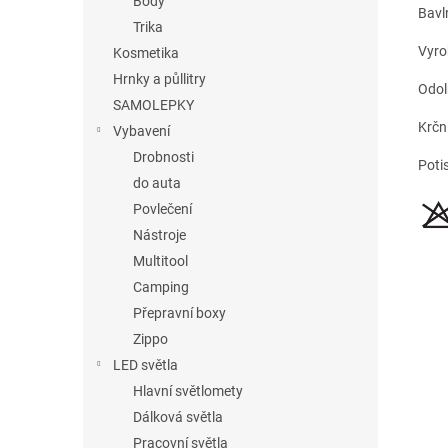
Body
Bavl
Trika
Vyro
Kosmetika
Hrnky a půllitry
Odol
SAMOLEPKY
Krční
Vybavení
Drobnosti
Poti
do auta
Povlečení
Nástroje
Multitool
Camping
Přepravní boxy
Zippo
LED světla
Hlavní světlomety
Dálková světla
Pracovní světla