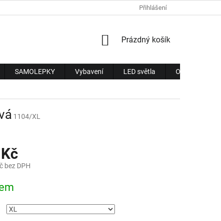
Přihlášení
NÁKUPNÍ
Prázdný košík
KOŠÍK
SAMOLEPKY
Vybavení
LED světla
Obchodní pod
ová
1104/XL
 Kč
č bez DPH
dem