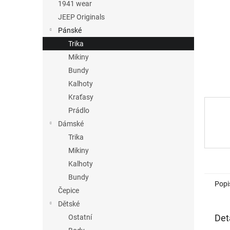
n
1941 wear
e
JEEP Originals
l
Pánské
Trika
Mikiny
Bundy
Kalhoty
Kraťasy
Prádlo
Dámské
Trika
Mikiny
Kalhoty
Bundy
Popi
Čepice
Dětské
Det
Ostatní