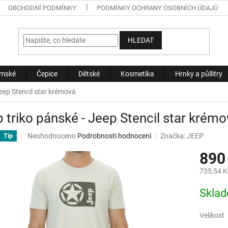
OBCHODNÍ PODMÍNKY
PODMÍNKY OCHRANY OSOBNÍCH ÚDAJŮ
HLEDAT
mské
Čepice
Dětské
Kosmetika
Hrnky a půllitry
Jeep Stencil star krémová
 triko pánské - Jeep Stencil star krém
Průměrné
Neohodnoceno
Podrobnosti hodnocení
Značka:
JEEP
Tip
hodnocení
890
produktu
je
735,54 K
0,0
z
Měrná
Skla
5
cena:
hvězdiček.
Velikost