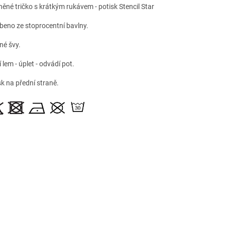
něné tričko s krátkým rukávem - potisk Stencil Star
beno ze stoprocentní bavlny.
né švy.
 lem - úplet - odvádí pot.
sk na přední straně.