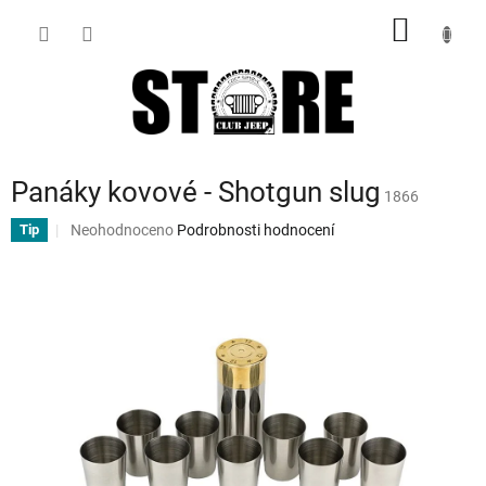
Přejít
NÁKUP
na
obsah
KOŠÍK
Panáky kovové - Shotgun slug
1866
Průměrné
Neohodnoceno
Podrobnosti hodnocení
Tip
hodnocení
produktu
je
0,0
z
5
hvězdiček.