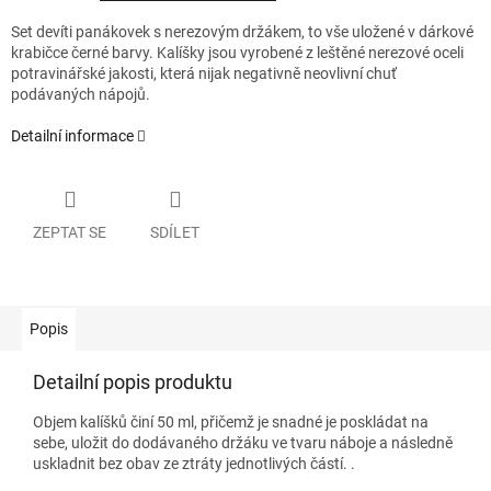
Set devíti panákovek s nerezovým držákem, to vše uložené v dárkové
krabičce černé barvy. Kalíšky jsou vyrobené z leštěné nerezové oceli
potravinářské jakosti, která nijak negativně neovlivní chuť
podávaných nápojů.
Detailní informace
ZEPTAT SE
SDÍLET
Popis
Detailní popis produktu
Objem kalíšků činí 50 ml, přičemž je snadné je poskládat na
sebe, uložit do dodávaného držáku ve tvaru náboje a následně
uskladnit bez obav ze ztráty jednotlivých částí. .