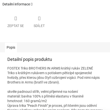
Detailní informace
ZEPTAT SE
SDÍLET
Popis
Detailní popis produktu
FOSTEX Triko BROTHERS IN ARMS krátký rukáv ZELENÉ
Triko s krátkým rukávem s potiskem pěticípé spojenecké
hvězdy, přes kterou jdou čtyři ozbrojení vojáci. Pod nimi nápis
Brothers in Arms (bratři ve zbrani).
skvěle padnoucí střih, velmi příjemné na nošení
materiál: bavlna 100% s příměsí elastanu v tkanině
hmotnost: 160 gramů/m2
Úprava trika "Peach Finish" je proces, při kterém jsou oděvní