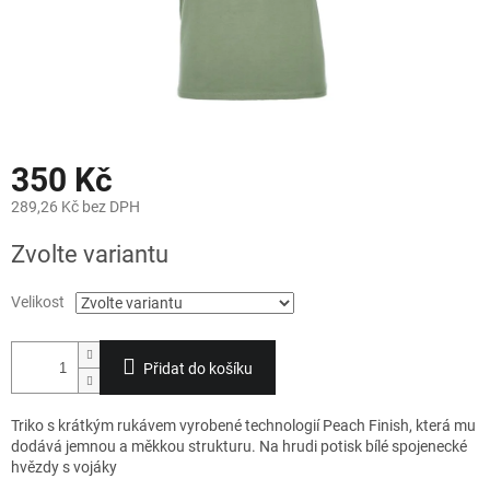
350 Kč
289,26 Kč bez DPH
Měrná
Zvolte variantu
cena:
Velikost
Přidat do košíku
Triko s krátkým rukávem vyrobené technologií Peach Finish, která mu
dodává jemnou a měkkou strukturu. Na hrudi potisk bílé spojenecké
hvězdy s vojáky