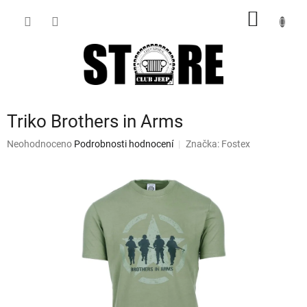
Přejít
NÁKUP
na
obsah
KOŠÍK
Triko Brothers in Arms
Průměrné
Neohodnoceno
Podrobnosti hodnocení
Značka:
Fostex
hodnocení
produktu
je
0,0
z
5
hvězdiček.