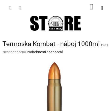
Přejít
NÁKUP
na
obsah
KOŠÍK
Termoska Kombat - náboj 1000ml
1931
Průměrné
Neohodnoceno
Podrobnosti hodnocení
hodnocení
produktu
je
0,0
z
5
hvězdiček.