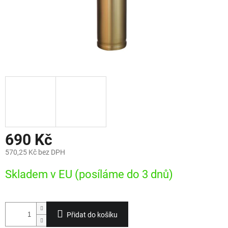
690 Kč
570,25 Kč bez DPH
Měrná
Skladem v EU (posíláme do 3 dnů)
cena:
Přidat do košíku