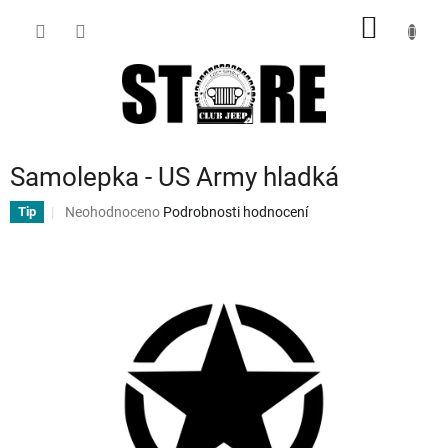
Přejít
NÁKUP
na
obsah
KOŠÍK
Samolepka - US Army hladká
Průměrné
Neohodnoceno
Podrobnosti hodnocení
Tip
hodnocení
produktu
je
0,0
z
5
hvězdiček.