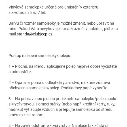
Vinylová samolepka určená pro umístění v exteriéru
s životností 5 až 7 let.
Barvu či rozměr samolepky je možné změnit, nebo upravit na
míru. Pokud Vám nevyhovuje barva/rozměr v nabídce, pište na
mail
standa@clubjeep.cz
.
Postup nalepení samolepky/polepu:
1 – Plochu, na kterou aplikujeme polep nejprve dobře vyčistěte
a odmastěte.
2 – Opatrně, pomalu odlepte krycí vrstvu, na které zůstává
přichycena samolepka/polep. Podkladový papír vyhoďte.
3 – Na připravenou plochu přitiskněte samolepku/polep spolu
s krycí vrstvou. Pomocí stěrky (nebo např. kreditní karty, ruky,
hadříku) vytlačujte vzduch a přilepujte samolepku od středu
směrem ke stranám.
4 – Na závěr odstraňte krycí vrstvu. Na ploše tak zůstává