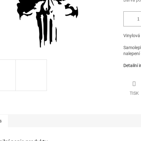
Barva po
Vinylová
Samolepku
nalepení
Detailní 
TISK
s