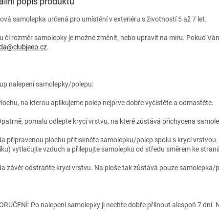
ailní popis produktu
lová samolepka určená pro umístění v exteriéru s životností 5 až 7 let.
u či rozměr samolepky je možné změnit, nebo upravit na míru. Pokud Vám
da@clubjeep.cz
.
up nalepení samolepky/polepu:
Plochu, na kterou aplikujeme polep nejprve dobře vyčistěte a odmastěte.
Opatrně, pomalu odlepte krycí vrstvu, na které zůstává přichycena samo
Na připravenou plochu přitiskněte samolepku/polep spolu s krycí vrstvou. P
íku) vytlačujte vzduch a přilepujte samolepku od středu směrem ke stran
Na závěr odstraňte krycí vrstvu. Na ploše tak zůstává pouze samolepka/p
RUČENÍ: Po nalepení samolepky ji nechte dobře přilnout alespoň 7 dní. N