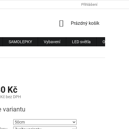
Přihlášení
NÁKUPNÍ
Prázdný košík
KOŠÍK
SAMOLEPKY
Vybavení
LED světla
Obchodní pod
0 Kč
 Kč
bez DPH
e variantu