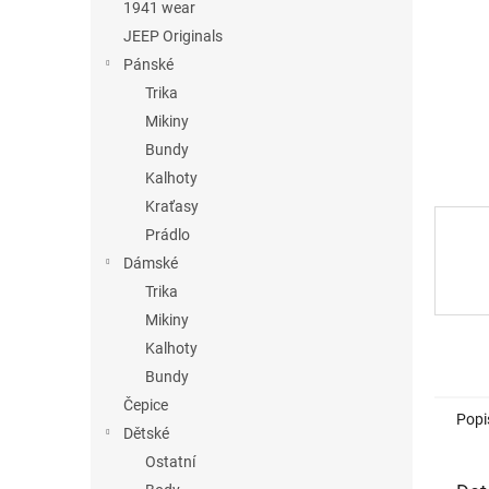
n
1941 wear
e
JEEP Originals
l
Pánské
Trika
Mikiny
Bundy
Kalhoty
Kraťasy
Prádlo
Dámské
Trika
Mikiny
Kalhoty
Bundy
Čepice
Popi
Dětské
Ostatní