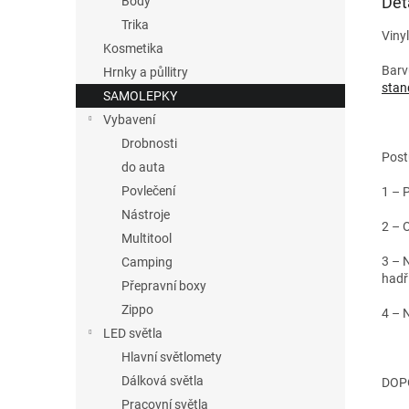
Det
Body
Trika
Viny
Kosmetika
Barv
Hrnky a půllitry
stan
SAMOLEPKY
Vybavení
Drobnosti
Post
do auta
Povlečení
1 – 
Nástroje
2 – 
Multitool
3 – 
Camping
hadř
Přepravní boxy
Zippo
4 – 
LED světla
Hlavní světlomety
Dálková světla
DOPO
Pracovní světla