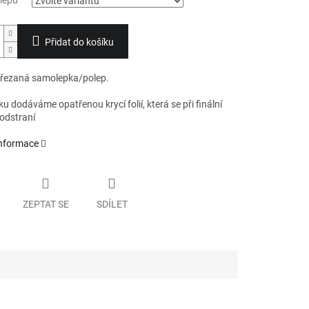
lepu
Přidat do košíku
 řezaná samolepka/polep.
 dodáváme opatřenou krycí folií, která se při finální
 odstraní
informace
ZEPTAT SE
SDÍLET