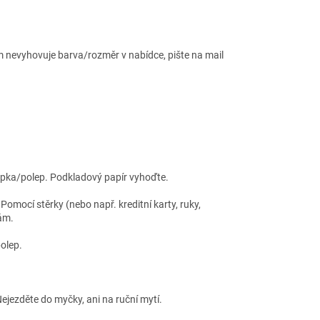
 nevyhovuje barva/rozměr v nabídce, pište na mail
lepka/polep. Podkladový papír vyhoďte.
omocí stěrky (nebo např. kreditní karty, ruky,
ám.
olep.
ejezděte do myčky, ani na ruční mytí.