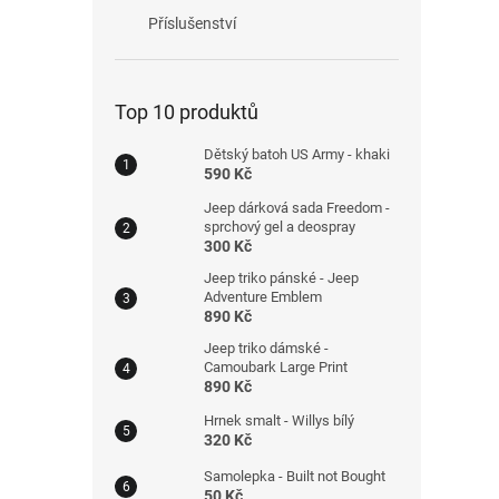
Příslušenství
Top 10 produktů
Dětský batoh US Army - khaki
590 Kč
Jeep dárková sada Freedom -
sprchový gel a deospray
300 Kč
Jeep triko pánské - Jeep
Adventure Emblem
890 Kč
Jeep triko dámské -
Camoubark Large Print
890 Kč
Hrnek smalt - Willys bílý
320 Kč
Samolepka - Built not Bought
50 Kč