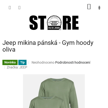
Přejít
NÁKUP
na
obsah
KOŠÍK
Jeep mikina pánská - Gym hoody
oliva
Průměrné
Neohodnoceno
Podrobnosti hodnocení
Novinka
Tip
hodnocení
Značka:
JEEP
produktu
je
0,0
z
5
hvězdiček.