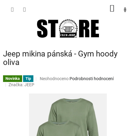
Přejít
NÁKUP
na
obsah
KOŠÍK
Jeep mikina pánská - Gym hoody
oliva
Průměrné
Neohodnoceno
Podrobnosti hodnocení
Novinka
Tip
hodnocení
Značka:
JEEP
produktu
je
0,0
z
5
hvězdiček.