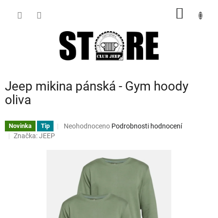
Přejít
NÁKUP
na
obsah
KOŠÍK
Jeep mikina pánská - Gym hoody
oliva
Průměrné
Neohodnoceno
Podrobnosti hodnocení
Novinka
Tip
hodnocení
Značka:
JEEP
produktu
je
0,0
z
5
hvězdiček.