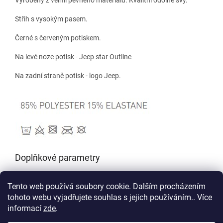
Střih s vysokým pasem.
Černé s červeným potiskem.
Na levé noze potisk - Jeep star Outline
Na zadní straně potisk - logo Jeep.
Doplňkové parametry
Kategorie
:
JEEP Originals
Tento web používá soubory cookie. Dalším procházením
EAN
:
—
tohoto webu vyjadřujete souhlas s jejich používáním.. Více
informací
zde
.
Z