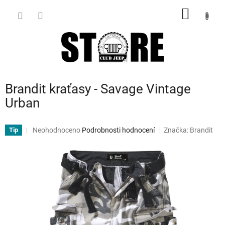
Přejít
NÁKUP
na
obsah
KOŠÍK
Brandit kraťasy - Savage Vintage
Urban
Průměrné
Neohodnoceno
Podrobnosti hodnocení
Značka:
Brandit
Tip
hodnocení
produktu
je
0,0
z
5
hvězdiček.