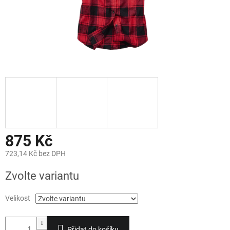
875 Kč
723,14 Kč bez DPH
Měrná
Zvolte variantu
cena:
Velikost
Přidat do košíku