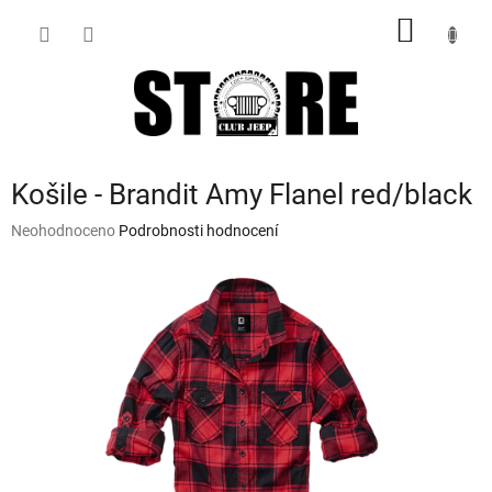
Přejít
NÁKUP
na
obsah
KOŠÍK
Košile - Brandit Amy Flanel red/black
Průměrné
Neohodnoceno
Podrobnosti hodnocení
hodnocení
produktu
je
0,0
z
5
hvězdiček.