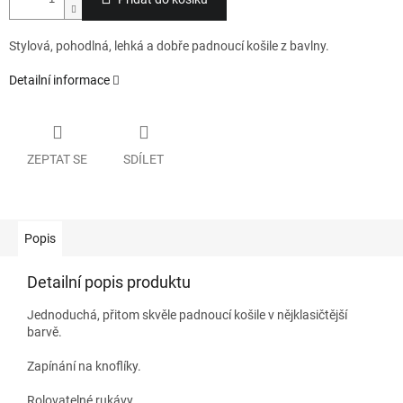
Stylová, pohodlná, lehká a dobře padnoucí košile z bavlny.
Detailní informace
ZEPTAT SE
SDÍLET
Popis
Detailní popis produktu
Jednoduchá, přitom skvěle padnoucí košile v nějklasičtější
barvě.
Zapínání na knoflíky.
Rolovatelné rukávy.