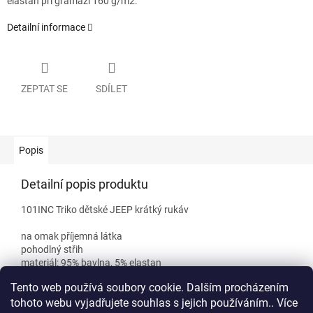
elastan při gramáži 160 g/m2.
Detailní informace
ZEPTAT SE
SDÍLET
Popis
Detailní popis produktu
101INC Triko dětské JEEP krátký rukáv
na omak příjemná látka
pohodlný střih
materiál: 95% bavlna, 5% elastan
gramáž: 160 g/m2
Tento web používá soubory cookie. Dalším procházením
tohoto webu vyjadřujete souhlas s jejich používáním.. Více