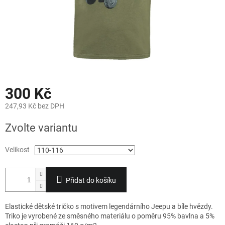
300 Kč
247,93 Kč bez DPH
Měrná
Zvolte variantu
cena:
Velikost
Přidat do košíku
Elastické dětské tričko s motivem legendárního Jeepu a bíle hvězdy.
Triko je vyrobené ze směsného materiálu o poměru 95% bavlna a 5%