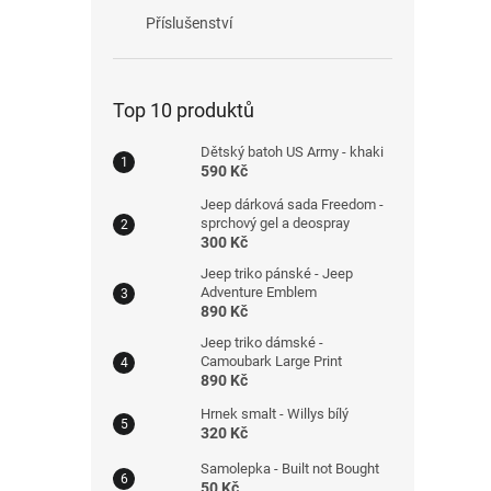
Příslušenství
Top 10 produktů
Dětský batoh US Army - khaki
590 Kč
Jeep dárková sada Freedom -
sprchový gel a deospray
300 Kč
Jeep triko pánské - Jeep
Adventure Emblem
890 Kč
Jeep triko dámské -
Camoubark Large Print
890 Kč
Hrnek smalt - Willys bílý
320 Kč
Samolepka - Built not Bought
50 Kč