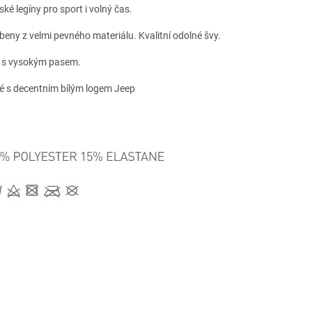
ké legíny pro sport i volný čas.
beny z velmi pevného materiálu. Kvalitní odolné švy.
h s vysokým pasem.
é s decentním bílým logem Jeep