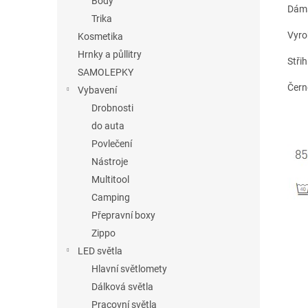
Body
Dáms
Trika
Vyro
Kosmetika
Hrnky a půllitry
Stři
SAMOLEPKY
Čern
Vybavení
Drobnosti
do auta
Povlečení
Nástroje
Multitool
Camping
Přepravní boxy
Zippo
LED světla
Hlavní světlomety
Dálková světla
Pracovní světla