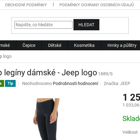
OBCHODNÍ PODMÍNKY
PODMÍNKY OCHRANY OSOBNÍCH ÚDAJŮ
HLEDAT
mské
Čepice
Dětské
Kosmetika
Hrnky a půllitry
p logo
 legíny dámské - Jeep logo
1889/S
Průměrné
Neohodnoceno
Podrobnosti hodnocení
Značka:
JEEP
a
Tip
hodnocení
1 2
produktu
je
1 033,06
0,0
z
Měrná
Skla
5
cena:
hvězdiček.
Velikost