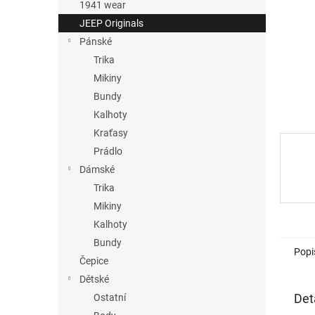
n
1941 wear
e
JEEP Originals
l
Pánské
Trika
Mikiny
Bundy
Kalhoty
Kraťasy
Prádlo
Dámské
Trika
Mikiny
Kalhoty
Bundy
Popi
Čepice
Dětské
Det
Ostatní