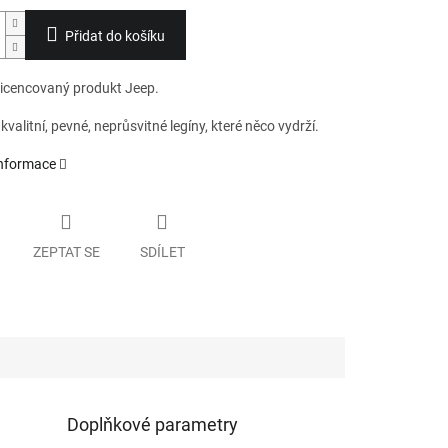
Přidat do košíku
 licencovaný produkt Jeep.
valitní, pevné, neprůsvitné legíny, které něco vydrží.
informace
ZEPTAT SE
SDÍLET
Doplňkové parametry